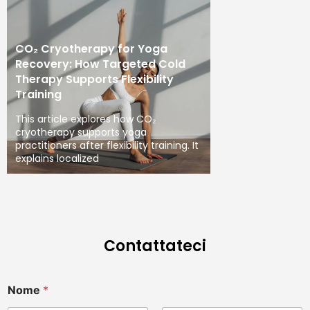
CO₂ Cryotherapy for Yoga
Recovery: How Targeted Cold
Therapy Supports Flexibility
Training
This article explores how CO₂
cryotherapy supports yoga
practitioners after flexibility training. It
explains localized
Contattateci
Nome
*