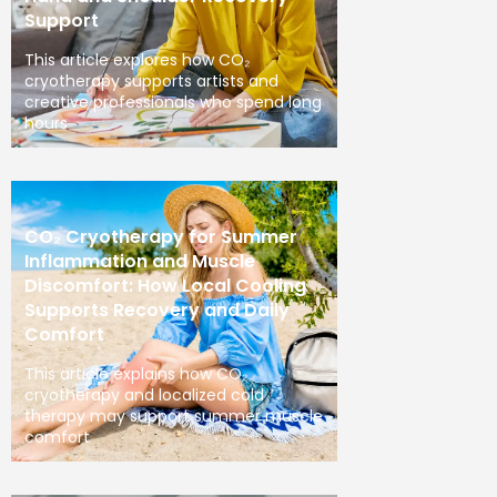
Support
This article explores how CO₂
cryotherapy supports artists and
creative professionals who spend long
hours
CO₂ Cryotherapy for Summer
Inflammation and Muscle
Discomfort: How Local Cooling
Supports Recovery and Daily
Comfort
This article explains how CO₂
cryotherapy and localized cold
therapy may support summer muscle
comfort