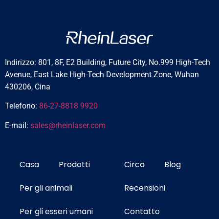
r
i
n
a
r
i
Indirizzo: 801, 8F, E2 Building, Future City, No.999 High-Tech
a
n
Avenue, East Lake High-Tech Development Zone, Wuhan
,
430206, Cina
Telefono:
86-27-8818 9920
E-mail:
sales@rheinlaser.com
Casa
Prodotti
Circa
Blog
Per gli animali
Recensioni
Per gli esseri umani
Contatto