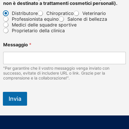
non è destinato a trattamenti cosmetici personali).
Distributore
Chiropratico
Veterinario
Professionista equino
Salone di bellezza
Medici delle squadre sportive
Proprietario della clinica
N
Messaggio
*
o
m
e
M
e
"Per garantire che il vostro messaggio venga inviato con
s
successo, evitate di includere URL o link. Grazie per la
comprensione e la collaborazione!".
s
a
g
g
Invia
i
o
V
e
t
e