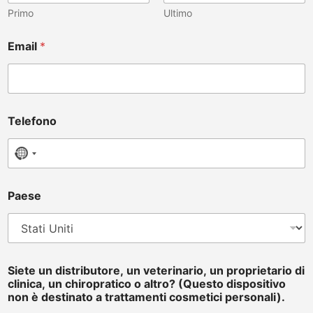
Primo
Ultimo
c
Email
*
l
i
n
i
c
a
Telefono
,
n
o
No country selected
n
P
a
Paese
e
s
e
Siete un distributore, un veterinario, un proprietario di
clinica, un chiropratico o altro? (Questo dispositivo
non è destinato a trattamenti cosmetici personali).