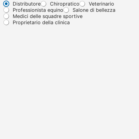
Distributore
Chiropratico
Veterinario
Professionista equino
Salone di bellezza
Medici delle squadre sportive
Proprietario della clinica
Messaggio
*
"Per garantire che il vostro messaggio venga inviato con
successo, evitate di includere URL o link. Grazie per la
comprensione e la collaborazione!".
Invia