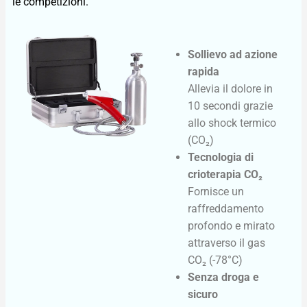
le competizioni.
Sollievo ad azione
rapida
Allevia il dolore in
10 secondi grazie
allo shock termico
(CO₂)
Tecnologia di
crioterapia CO₂
Fornisce un
raffreddamento
profondo e mirato
attraverso il gas
CO₂ (-78°C)
Senza droga e
sicuro