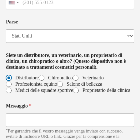
u
U
n
n
i
t
Paese
e
d
S
t
a
t
Siete un distributore, un veterinario, un proprietario di
e
clinica, un chiropratico o altro? (Questo dispositivo non è
s
destinato a trattamenti cosmetici personali).
+
1
Distributore
Chiropratico
Veterinario
Professionista equino
Salone di bellezza
Medici delle squadre sportive
Proprietario della clinica
Messaggio
*
"Per garantire che il vostro messaggio venga inviato con successo,
evitate di includere URL o link. Grazie per la comprensione e la