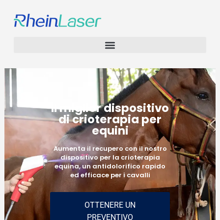
Il miglior dispositivo
di crioterapia per
equini
Aumenta il recupero con il nostro
dispositivo per la crioterapia
equina, un antidolorifico rapido
ed efficace per i cavalli
OTTENERE UN
PREVENTIVO