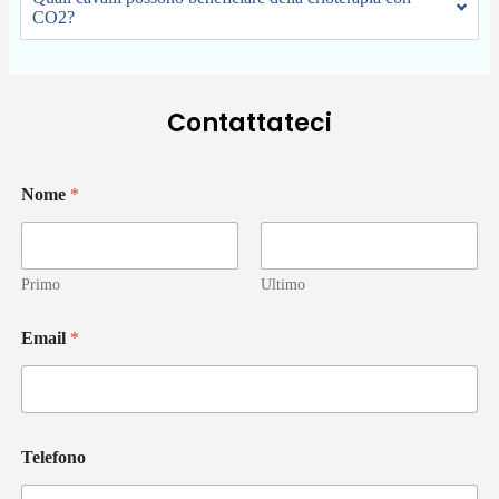
CO2?
Contattateci
Nome
*
Primo
Ultimo
Email
*
u
Telefono
n
è