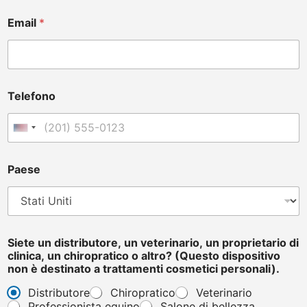
Email
*
Telefono
United States +1
Paese
T
Siete un distributore, un veterinario, un proprietario di
e
clinica, un chiropratico o altro? (Questo dispositivo
l
non è destinato a trattamenti cosmetici personali).
e
f
Distributore
Chiropratico
Veterinario
o
Professionista equino
Salone di bellezza