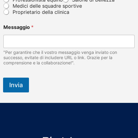
n
Medici delle squadre sportive
o
Proprietario della clinica
p
r
o
Messaggio
*
p
r
i
e
"Per garantire che il vostro messaggio venga inviato con
t
successo, evitate di includere URL o link. Grazie per la
a
comprensione e la collaborazione!".
r
i
o
o
Invia