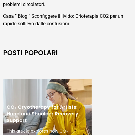
problemi circolatori.
Casa
"
Blog
"
Sconfiggere il livido: Crioterapia CO2 per un
rapido sollievo dalle contusioni
POSTI POPOLARI
CO₂ Cryotherapy for Artists:
Hand and Shoulder Recovery
Support
This article explores how CO₂