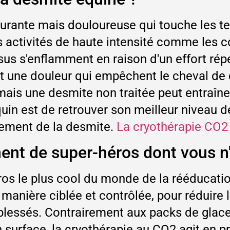
ourante mais douloureuse qui touche les t
es activités de haute intensité comme les c
us s'enflamment en raison d'un effort répéti
 et une douleur qui empêchent le cheval de
 mais une desmite non traitée peut entraîn
équin est de retrouver son meilleur niveau
aitement de la desmite.
La cryothérapie CO2 
ment de super-héros dont vous n
os le plus cool du monde de la rééducation
anière ciblée et contrôlée, pour réduire l
 blessés. Contrairement aux packs de glac
'en surface, la cryothérapie au CO2 agit en