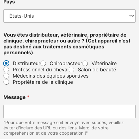
Pays
e
,
d
e
T
é
Vous êtes distributeur, vétérinaire, propriétaire de
l
clinique, chiropracteur ou autre ? (Cet appareil n'est
é
pas destiné aux traitements cosmétiques
p
personnels).
h
Distributeur
Chiropracteur
Vétérinaire
o
Professionnel du cheval
Salon de beauté
n
e
Médecins des équipes sportives
Propriétaire de la clinique
Message
*
"Pour que votre message soit envoyé avec succès, veuillez
éviter d'inclure des URL ou des liens. Merci de votre
compréhension et de votre coopération !"