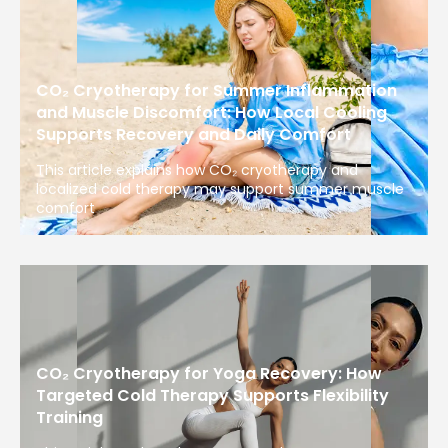
CO₂ Cryotherapy for Summer Inflammation
and Muscle Discomfort: How Local Cooling
Supports Recovery and Daily Comfort
This article explains how CO₂ cryotherapy and
localized cold therapy may support summer muscle
comfort
CO₂ Cryotherapy for Yoga Recovery: How
Targeted Cold Therapy Supports Flexibility
Training