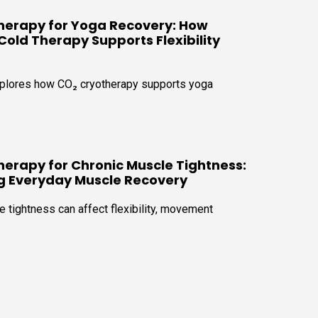
herapy for Yoga Recovery: How
old Therapy Supports Flexibility
explores how CO₂ cryotherapy supports yoga
herapy for Chronic Muscle Tightness:
g Everyday Muscle Recovery
 tightness can affect flexibility, movement