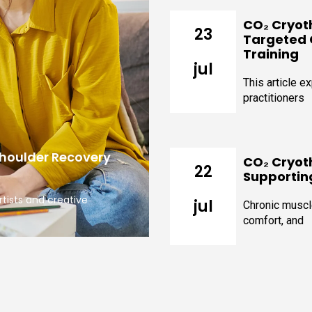
CO₂ Cryot
23
Targeted C
Training
jul
This article 
practitioners
Shoulder Recovery
CO₂ Cryot
22
Supportin
rtists and creative
jul
Chronic muscle
comfort, and