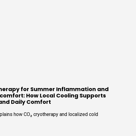
herapy for Summer Inflammation and
scomfort: How Local Cooling Supports
and Daily Comfort
xplains how CO₂ cryotherapy and localized cold