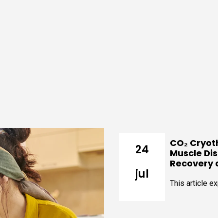
CO₂ Cryot
24
Muscle Di
Recovery 
jul
This article e