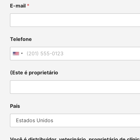
E-mail
*
Telefone
United States +1
(Este é proprietário
País
Você é distribuidor, veterinário, proprietário de clí