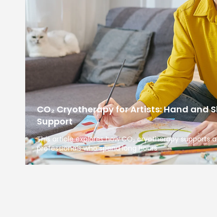
CO₂ Cryotherapy for Artists: Hand and 
Support
This article explores how CO₂ cryotherapy supports a
professionals who spend long hours