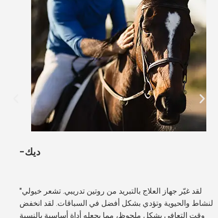
-ديك
"لقد غيّر جهاز العلاج بالتبريد من روتين تدريبي. تشعر خيولي
بالنشاط والحيوية وتؤدي بشكل أفضل في السباقات. لقد انخفض
وقت التعافي بشكل ملحوظ، مما يجعله أداة أساسية بالنسبة