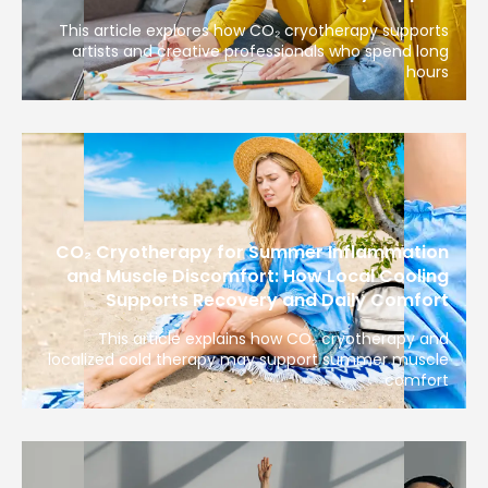
This article explores how CO₂ cryotherapy supports
artists and creative professionals who spend long
hours
CO₂ Cryotherapy for Summer Inflammation
and Muscle Discomfort: How Local Cooling
Supports Recovery and Daily Comfort
This article explains how CO₂ cryotherapy and
localized cold therapy may support summer muscle
comfort