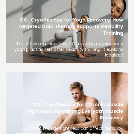
CO₂ Cryotherapy for Yoga Recovery: How
Targeted Cold Therapy Supports Flexibility
Training
This article explores how CO₂ cryotherapy supports
yoga practitioners after flexibility training. It explains
localized
CO₂ Cryotherapy for Chronic Muscle
Tightness: Supporting Everyday Muscle
Recovery
Chronic muscle tightness can affect flexibility,