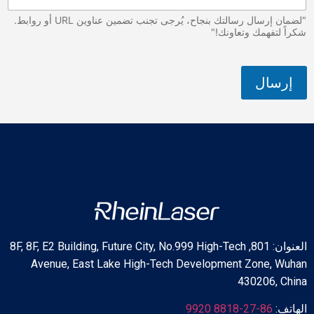
o
n
"لضمان إرسال رسالتك بنجاح، يُرجى تجنب تضمين عناوين URL أو روابط.
a
شكراً لتفهمك وتعاونك!"
l
*
ا
إرسال
ل
ب
ر
ي
د
العنوان: 801, 8F, 8F, E2 Building, Future City, No.999 High-Tech
Avenue, East Lake High-Tech Development Zone, Wuhan
430206, China
الهاتف:
86-27-8818 9920