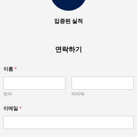
입증된 실적
연락하기
기
이름
*
타
인
가
요
?
먼저
마지막
*
아
이메일
*
닙
니
다
.
)