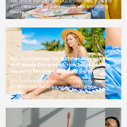
This article explores how CO₂ cryotherapy supports
artists and creative professionals who spend long
hours
CO₂ Cryotherapy for Summer Inflammation
and Muscle Discomfort: How Local Cooling
Supports Recovery and Daily Comfort
This article explains how CO₂ cryotherapy and
localized cold therapy may support summer muscle
comfort