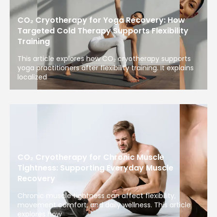
CO₂ Cryotherapy for Yoga Recovery: How
Targeted Cold Therapy Supports Flexibility
Training
This article explores how CO₂ cryotherapy supports
yoga practitioners after flexibility training. It explains
localized
CO₂ Cryotherapy for Chronic Muscle
Tightness: Supporting Everyday Muscle
Recovery
Chronic muscle tightness can affect flexibility,
movement comfort, and daily wellness. This article
explores how