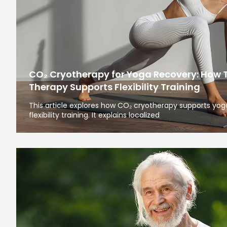
CO₂ Cryotherapy for Yoga Recovery: How 
Therapy Supports Flexibility Training
This article explores how CO₂ cryotherapy supports yoga
flexibility training. It explains localized