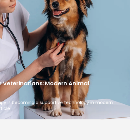
r Veterinarians: Modern Animal
apy is becoming a supportive technology in modern
ticle