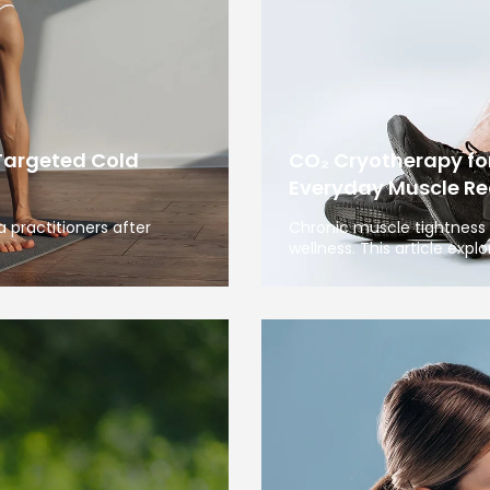
Targeted Cold
CO₂ Cryotherapy fo
Everyday Muscle Re
 practitioners after
Chronic muscle tightness 
wellness. This article expl