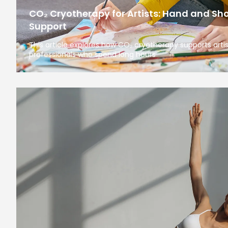
CO₂ Cryotherapy for Artists: Hand and Sh
Support
This article explores how CO₂ cryotherapy supports arti
professionals who spend long hours