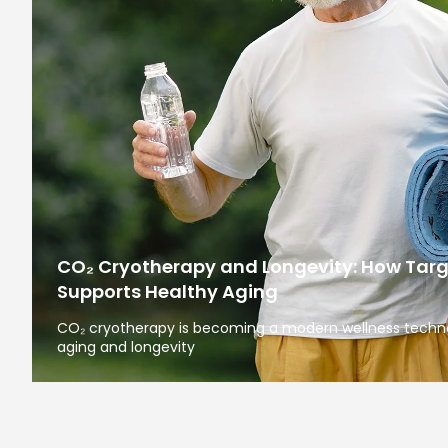
CO₂ Cryotherapy and Longevity: How Tar
Supports Healthy Aging
CO₂ cryotherapy is becoming a modern wellness technol
aging and longevity