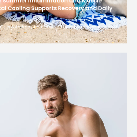
or Summer Inflammation and Muscle
al Cooling Supports Recovery and Daily
 CO₂ cryotherapy and localized cold therapy may support