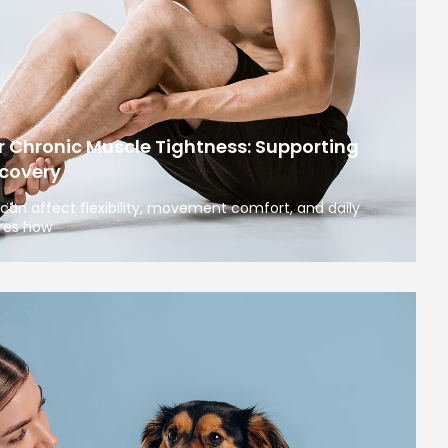
r Chronic Muscle Tightness: Supporting
covery
can affect flexibility, movement comfort, and daily
ores how