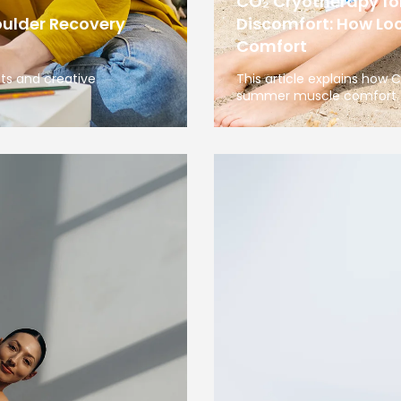
CO₂ Cryotherapy f
oulder Recovery
Discomfort: How Loc
Comfort
sts and creative
This article explains how
summer muscle comfort