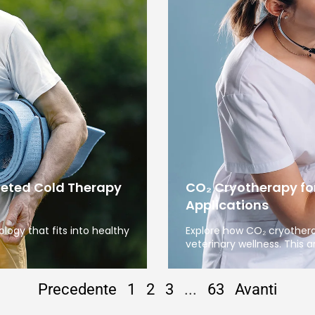
geted Cold Therapy
CO₂ Cryotherapy fo
Applications
ogy that fits into healthy
Explore how CO₂ cryother
veterinary wellness. This ar
Precedente
1
2
3
...
63
Avanti