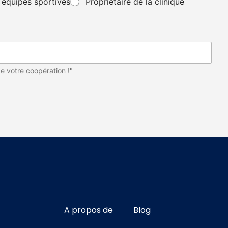
équipes sportives
Propriétaire de la clinique
e votre coopération !"
A propos de
Blog