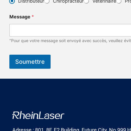
Distributeur
Chiropracteur
Vétérinaire
Pr
Message
*
"Pour que votre message soit envoyé avec succès, veuillez évit
Soumettre
Adresse : 801, 8F, E2 Building, Future City, No.999