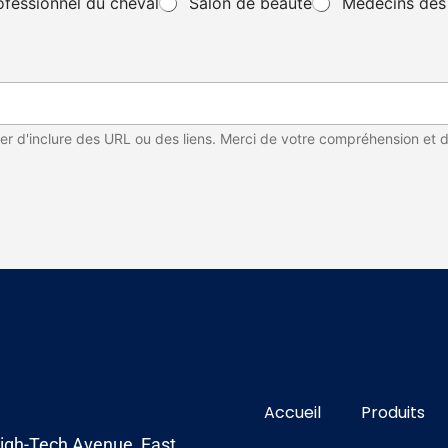
ofessionnel du cheval
Salon de beauté
Médecins des 
er d'inclure des URL ou des liens. Merci de votre compréhension et d
Accueil
Produits
 High-Tech Avenue, East