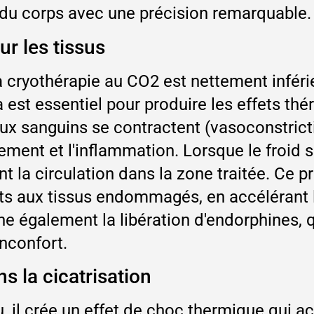
s du corps avec une précision remarquable.
ur les tissus
a cryothérapie au CO2 est nettement inféri
a est essentiel pour produire les effets th
x sanguins se contractent (vasoconstrictio
ment et l'inflammation. Lorsque le froid s'
t la circulation dans la zone traitée. Ce p
ts aux tissus endommagés, en accélérant l
nche également la libération d'endorphines
inconfort.
s la cicatrisation
, il crée un effet de choc thermique qui ac