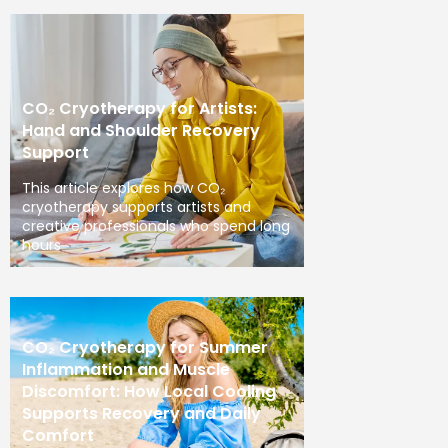
CO₂ Cryotherapy for Artists:
Hand and Shoulder Recovery
Support
This article explores how CO₂
cryotherapy supports artists and
creative professionals who spend long
hours
CO₂ Cryotherapy for Summer
Inflammation and Muscle
Discomfort: How Local Cooling
Supports Recovery and Daily
Comfort