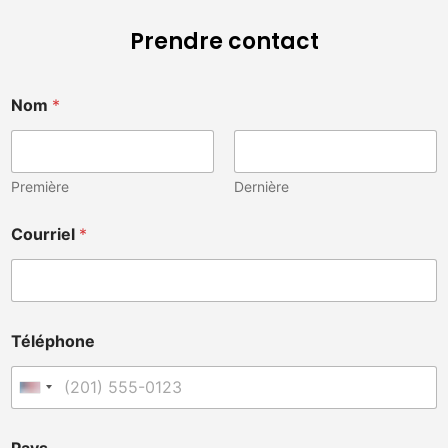
Prendre contact
Nom
*
Première
Dernière
Courriel
*
Téléphone
États-Unis +1
*
Pays