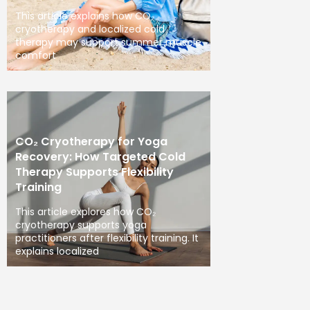
This article explains how CO₂
cryotherapy and localized cold
therapy may support summer muscle
comfort
CO₂ Cryotherapy for Yoga
Recovery: How Targeted Cold
Therapy Supports Flexibility
Training
This article explores how CO₂
cryotherapy supports yoga
practitioners after flexibility training. It
explains localized