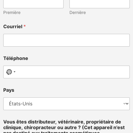
Première
Dernière
Courriel
*
Téléphone
No country selected
Pays
*
Vous êtes distributeur, vétérinaire, propriétaire de
A
clinique, chiropracteur ou autre ? (Cet appareil n'est
r
pas destiné aux traitements cosmétiques