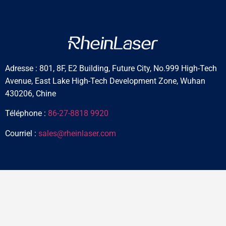
Adresse : 801, 8F, E2 Building, Future City, No.999 High-Tech
Avenue, East Lake High-Tech Development Zone, Wuhan
430206, Chine
Téléphone :
86-27-8818 9920
Courriel :
sales@rheinlaser.com
Accueil
A propos de
Produits
Blog
Pour les animaux
Commentaires