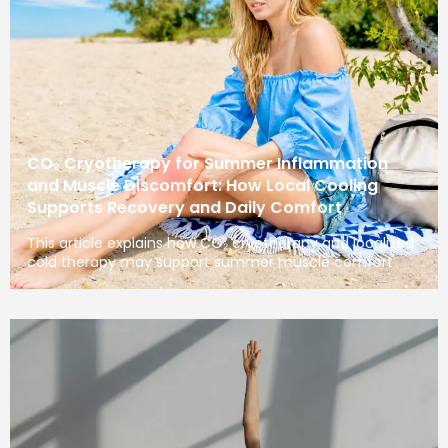
CO₂ Cryotherapy for Summer Inflammation
and Muscle Discomfort: How Local Cooling
Supports Recovery and Daily Comfort
This article explains how CO₂ cryotherapy and localized
cold therapy may support summer muscle comfort