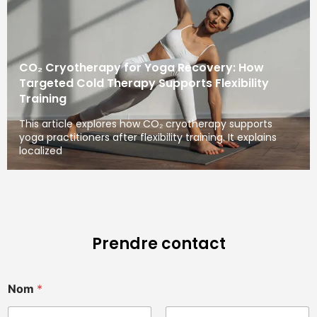
CO₂ Cryotherapy for Yoga Recovery: How
Targeted Cold Therapy Supports Flexibility
Training
This article explores how CO₂ cryotherapy supports
yoga practitioners after flexibility training. It explains
localized
Prendre contact
Nom
*