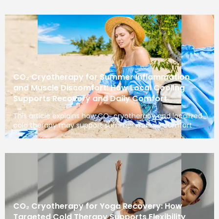
CO₂ Cryotherapy for Summer Inflammation
and Muscle Discomfort: How Local Cooling
Supports Recovery and Daily Comfort
This article explains how CO₂ cryotherapy and localized
cold therapy may support summer muscle comfort
CO₂ Cryotherapy for Yoga Recovery: How
Targeted Cold Therapy Supports Flexibility