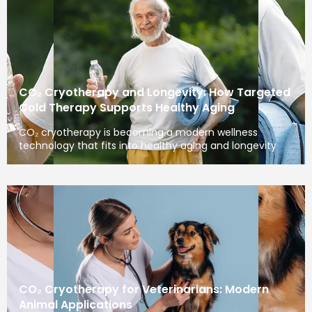
CO₂ Cryotherapy and Longevity: How Targeted
Cold Therapy Supports Healthy Aging
CO₂ cryotherapy is becoming a modern wellness
technology that fits into healthy aging and longevity
CO₂ Cryotherapy for Veterinarians: Modern
Animal Applications