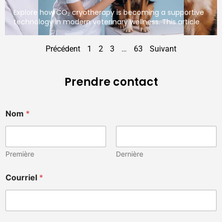
Explore how CO₂ cryotherapy is becoming a supportive
technology in modern veterinary wellness. This article
Précédent
1
2
3
…
63
Suivant
Prendre contact
Nom
*
Première
Dernière
Courriel
*