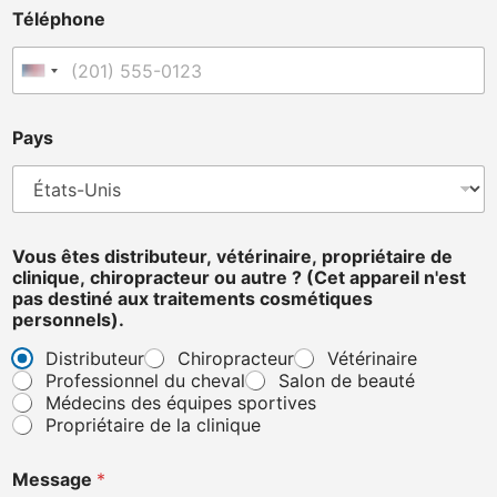
Téléphone
États-Unis +1
Pays
P
Vous êtes distributeur, vétérinaire, propriétaire de
a
clinique, chiropracteur ou autre ? (Cet appareil n'est
y
pas destiné aux traitements cosmétiques
s
personnels).
a
p
Distributeur
Chiropracteur
Vétérinaire
p
Professionnel du cheval
Salon de beauté
a
Médecins des équipes sportives
r
Propriétaire de la clinique
e
i
l
Message
*
(