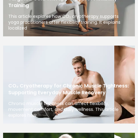
Training
This article explores how CO₂ cryotherapy supports
yoga practitioners after flexibility training. It explains
localized
CO₂ Cryotherapy for Chronic Muscle Tightness:
Supporting Everyday Muscle Recovery
Chronic muscle tightness can affect flexibility,
movement comfort, and daily wellness. This article
explores how