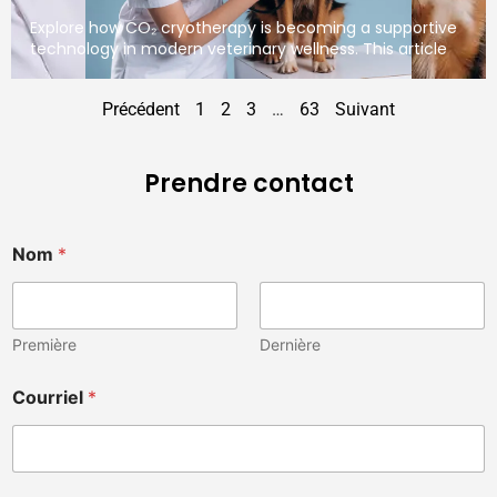
Explore how CO₂ cryotherapy is becoming a supportive
technology in modern veterinary wellness. This article
Précédent
1
2
3
…
63
Suivant
Prendre contact
Nom
*
Première
Dernière
Courriel
*