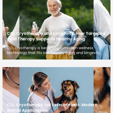
CO₂ Cryotherapy and Longevity: How Targeted
Cold Therapy Supports Healthy Aging
CO₂ cryotherapy is becoming a modern wellness
technology that fits into healthy aging and longevity
CO₂ Cryotherapy for Veterinarians: Modern
Animal Applications