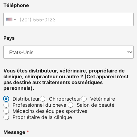
*
Téléphone
p
e
r
États-Unis +1
s
o
n
Pays
n
e
l
s
)
.
Vous êtes distributeur, vétérinaire, propriétaire de
ê
clinique, chiropracteur ou autre ? (Cet appareil n'est
t
pas destiné aux traitements cosmétiques
e
personnels).
s
Distributeur
Chiropracteur
Vétérinaire
Professionnel du cheval
Salon de beauté
Médecins des équipes sportives
Propriétaire de la clinique
Message
*