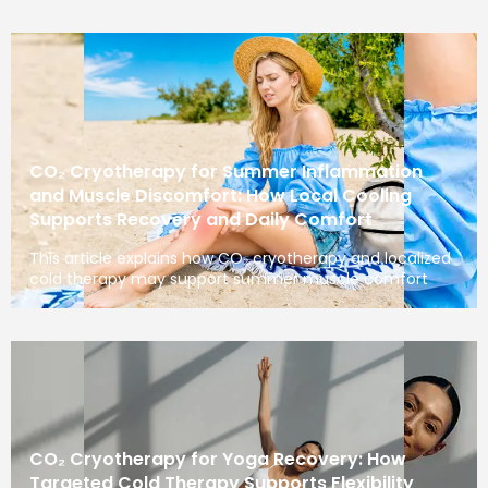
CO₂ Cryotherapy for Summer Inflammation
and Muscle Discomfort: How Local Cooling
Supports Recovery and Daily Comfort
This article explains how CO₂ cryotherapy and localized
cold therapy may support summer muscle comfort
CO₂ Cryotherapy for Yoga Recovery: How
Targeted Cold Therapy Supports Flexibility