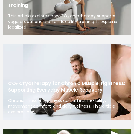
Training
This article explores how CO₂ cryotherapy supports
yoga practitioners after flexibility training. It explains
localized
CO₂ Cryotherapy for Chronic Muscle Tightness:
Supporting Everyday Muscle Recovery
Chronic muscle tightness can affect flexibility,
movement comfort, and daily wellness. This article
explores how