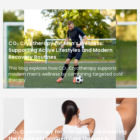
CO₂ Cryotherapy for Men’s Wellness:
Supporting Active Lifestyles and Modern
Recovery Routines
This blog explores how CO₂ Cryotherapy supports
modern men’s wellness by combining targeted cold
therapy
CO₂ Cryotherapy for Chiropractors: Exploring
the Future of Localized Cold Therapy in