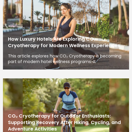
How Luxury Hotels Are Exploring CO₂
Cryotherapy for Modern Wellness Experiences
This article explores how CO₂ Cryotherapy is becoming
part of modern hotel wellness programs. It
CO₂ Cryotherapy for Outdoor Enthusiasts:
Supporting Recovery After Hiking, Cycling, and
Adventure Activities