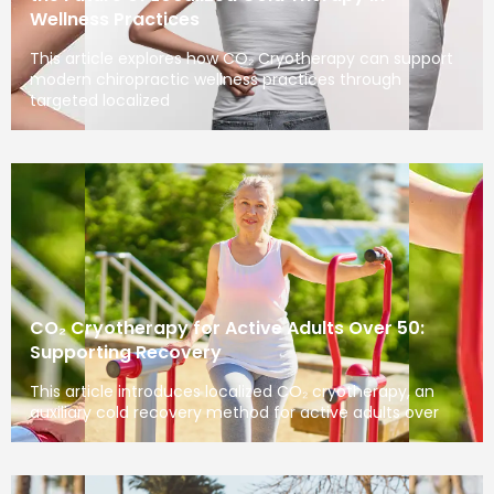
Wellness Practices
This article explores how CO₂ Cryotherapy can support
modern chiropractic wellness practices through
targeted localized
CO₂ Cryotherapy for Active Adults Over 50:
Supporting Recovery
This article introduces localized CO₂ cryotherapy, an
auxiliary cold recovery method for active adults over