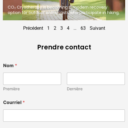
CO₂ Cryotherapy is becoming a modern recovery
option for outdoor enthusiasts who participate in hiking,
Précédent
1
2
3
4
…
63
Suivant
Prendre contact
Nom
*
Première
Dernière
Courriel
*