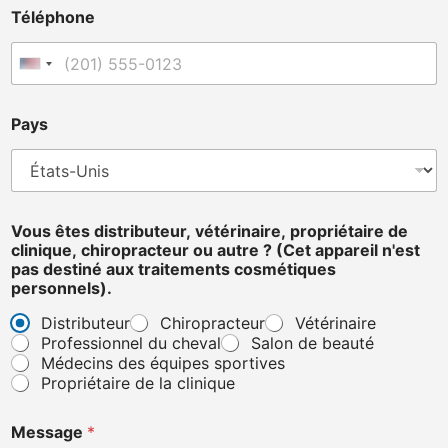
Téléphone
États-Unis +1
p
Pays
a
s
p
a
s
d
Vous êtes distributeur, vétérinaire, propriétaire de
e
clinique, chiropracteur ou autre ? (Cet appareil n'est
v
pas destiné aux traitements cosmétiques
i
personnels).
c
e
Distributeur
Chiropracteur
Vétérinaire
Professionnel du cheval
Salon de beauté
Médecins des équipes sportives
Propriétaire de la clinique
Message
*