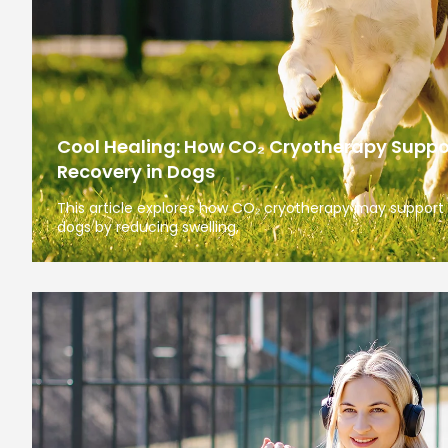
Cool Healing: How CO₂ Cryotherapy Suppo
Recovery in Dogs
This article explores how CO₂ cryotherapy may support 
dogs by reducing swelling,