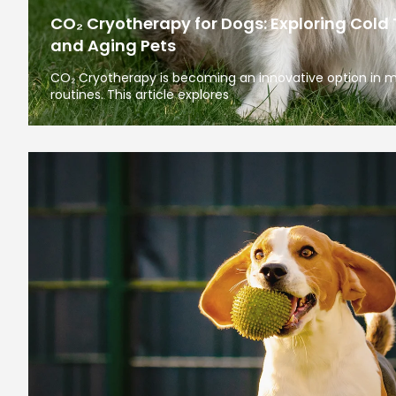
CO₂ Cryotherapy for Dogs: Exploring Cold 
and Aging Pets
CO₂ Cryotherapy is becoming an innovative option in 
routines. This article explores