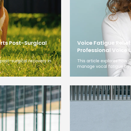
rts Post-Surgical
Voice Fatigue Relief
Professional Voice 
post-surgical recovery in
This article explores how
manage vocal fatigue by