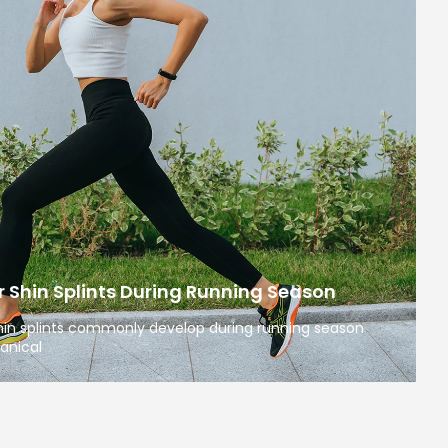
 Shin Splints During Running Season
 shin splints commonly develop during running season
anical