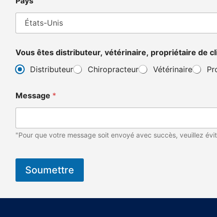
Pays
Vous êtes distributeur, vétérinaire, propriétaire de 
Distributeur
Chiropracteur
Vétérinaire
Pr
(
Message
*
C
e
t
d
e
"Pour que votre message soit envoyé avec succès, veuillez évit
v
i
c
Soumettre
e
c
h
i
r
o