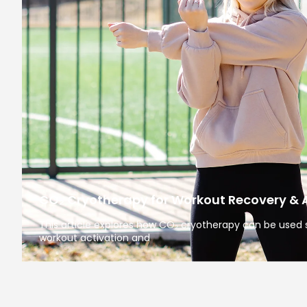
CO₂ Cryotherapy for Workout Recovery & 
This article explores how CO₂ cryotherapy can be used s
workout activation and