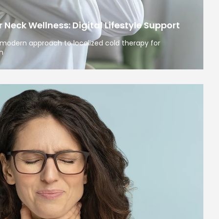
Neck Wellness: Digital Lifestyle Support
modern approach to localized cold therapy for
n