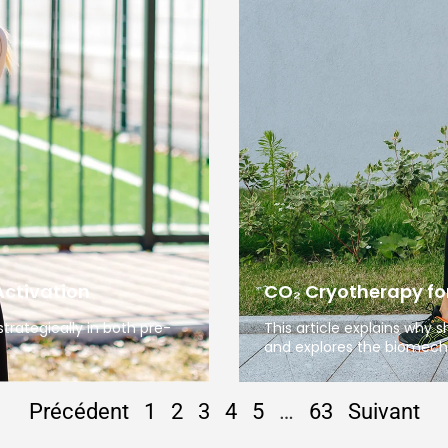
Activation
CO₂ Cryotherapy for
trategically in both pre-
This article explains why
and explores the biomech
Précédent
1
2
3
4
5
…
63
Suivant