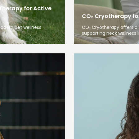
Therapy for Active
CO₂ Cryotherapy for 
modern pet wellness
CO₂ Cryotherapy offers a 
supporting neck wellness i