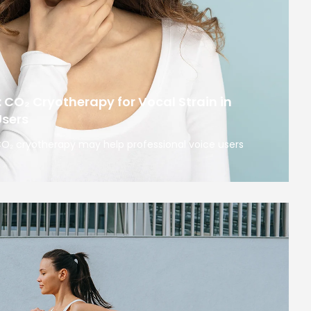
: CO₂ Cryotherapy for Vocal Strain in
Users
 CO₂ cryotherapy may help professional voice users