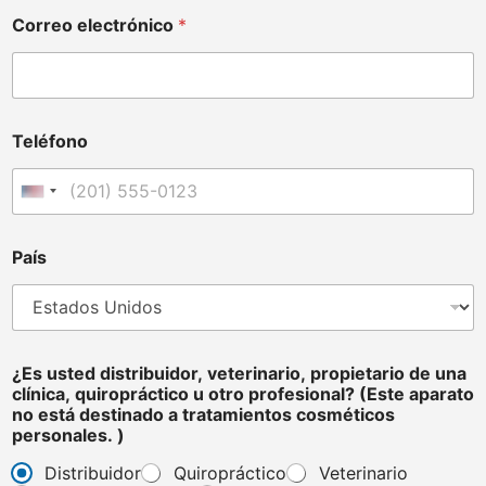
Correo electrónico
*
Teléfono
Estados Unidos +1
t
País
r
a
t
a
m
i
¿Es usted distribuidor, veterinario, propietario de una
e
clínica, quiropráctico u otro profesional? (Este aparato
n
no está destinado a tratamientos cosméticos
t
personales. )
o
s
Distribuidor
Quiropráctico
Veterinario