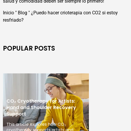
salud y comodidad deben ser siempre lo primero!
Inicio
"
Blog
"
¿Puedo hacer crioterapia con CO2 si estoy
resfriado?
POPULAR POSTS
CO₂ Cryotherapy for Artists:
Hand and Shoulder Recovery
Support
This article explores how CO₂
cryotherapy supports artists and