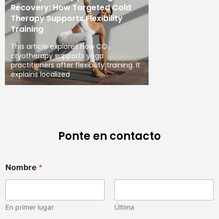
Recovery: How Targeted Cold
Therapy Supports Flexibility
Training
This article explores how CO₂
cryotherapy supports yoga
practitioners after flexibility training. It
explains localized
Ponte en contacto
Nombre
*
En primer lugar
Última