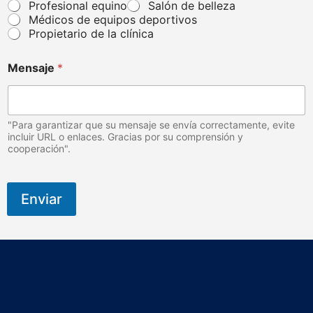
d
Profesional equino
Salón de belleza
e
Médicos de equipos deportivos
a
Propietario de la clínica
p
a
r
Mensaje
*
a
t
o
"Para garantizar que su mensaje se envía correctamente, evite
incluir URL o enlaces. Gracias por su comprensión y
cooperación".
Enviar