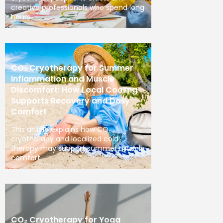
creative professionals who spend long
hours
CO₂ Cryotherapy for Summer
Inflammation and Muscle
Discomfort: How Local Cooling
Supports Recovery and Daily
Comfort
This article explains how CO₂
cryotherapy and localized cold
therapy may support summer muscle
comfort
CO₂ Cryotherapy for Yoga