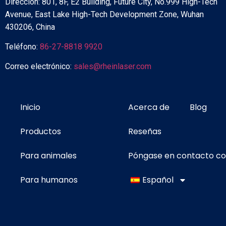
Dirección: 801, 8F, E2 Building, Future City, No.999 High-Tech
Avenue, East Lake High-Tech Development Zone, Wuhan
430206, China
Teléfono:
86-27-8818 9920
Correo electrónico:
sales@rheinlaser.com
Inicio
Acerca de
Blog
Productos
Reseñas
Para animales
Póngase en contacto c
Para humanos
Español