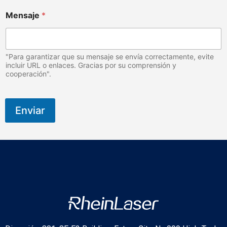
q
u
Mensaje
*
i
r
o
p
"Para garantizar que su mensaje se envía correctamente, evite
r
incluir URL o enlaces. Gracias por su comprensión y
á
cooperación".
c
t
i
Enviar
c
o