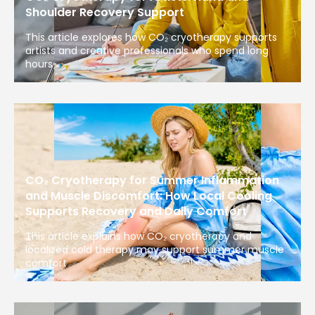
Shoulder Recovery Support
This article explores how CO₂ cryotherapy supports
artists and creative professionals who spend long
hours
CO₂ Cryotherapy for Summer Inflammation
and Muscle Discomfort: How Local Cooling
Supports Recovery and Daily Comfort
This article explains how CO₂ cryotherapy and
localized cold therapy may support summer muscle
comfort