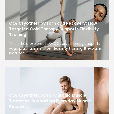
CO₂ Cryotherapy for Yoga Recovery: How
Targeted Cold Therapy Supports Flexibility
Training
This article explores how CO₂ cryotherapy supports
yoga practitioners after flexibility training. It explains
localized
CO₂ Cryotherapy for Chronic Muscle
Tightness: Supporting Everyday Muscle
Recovery