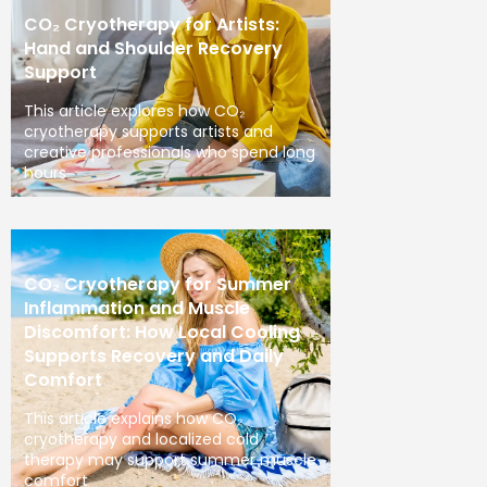
CO₂ Cryotherapy for Artists:
Hand and Shoulder Recovery
Support
This article explores how CO₂
cryotherapy supports artists and
creative professionals who spend long
hours
CO₂ Cryotherapy for Summer
Inflammation and Muscle
Discomfort: How Local Cooling
Supports Recovery and Daily
Comfort
This article explains how CO₂
cryotherapy and localized cold
therapy may support summer muscle
comfort