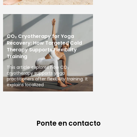
CO₂ Cryotherapy for Yoga
Recovery: How Targeted Cold
Therapy Supports Flexibility
Training
This article explores how CO₂
cryotherapy supports yoga
practitioners after flexibility training. It
explains localized
Ponte en contacto