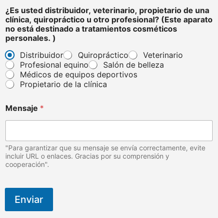
e
¿Es usted distribuidor, veterinario, propietario de una
v
clínica, quiropráctico u otro profesional? (Este aparato
e
no está destinado a tratamientos cosméticos
t
personales. )
e
r
Distribuidor
Quiropráctico
Veterinario
i
Profesional equino
Salón de belleza
n
Médicos de equipos deportivos
a
Propietario de la clínica
r
i
o
Mensaje
*
,
a
p
a
"Para garantizar que su mensaje se envía correctamente, evite
r
incluir URL o enlaces. Gracias por su comprensión y
a
cooperación".
t
o
Enviar