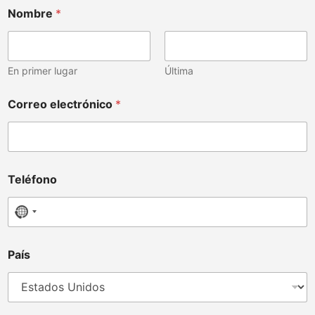
Nombre
*
En primer lugar
Última
Correo electrónico
*
Teléfono
No country selected
M
País
e
n
s
a
j