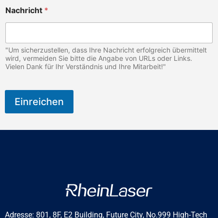
r
Nachricht
*
o
p
r
a
"Um sicherzustellen, dass Ihre Nachricht erfolgreich übermittelt
k
wird, vermeiden Sie bitte die Angabe von URLs oder Links.
t
Vielen Dank für Ihr Verständnis und Ihre Mitarbeit!"
i
k
e
r
Einreichen
n
i
c
h
t
Adresse: 801, 8F, E2 Building, Future City, No.999 High-Tech