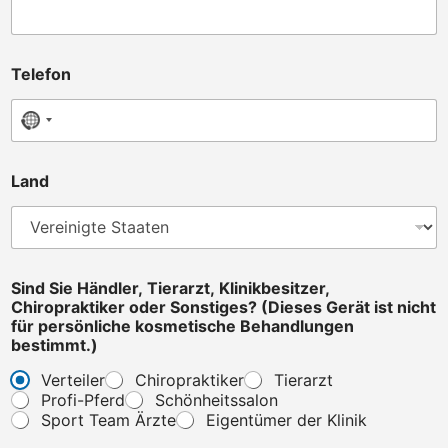
Telefon
No country selected
Land
T
Sind Sie Händler, Tierarzt, Klinikbesitzer,
e
Chiropraktiker oder Sonstiges? (Dieses Gerät ist nicht
l
für persönliche kosmetische Behandlungen
e
bestimmt.)
f
o
Verteiler
Chiropraktiker
Tierarzt
n
Profi-Pferd
Schönheitssalon
C
Sport Team Ärzte
Eigentümer der Klinik
h
i