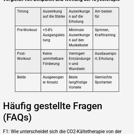
Timing
Auswirkung
Auswirkunge
Am besten
auf die Stärke
n auf die
für
Erholung
Pre-Workout
+5-8%
Minimale
Sprinten,
Ausgangsleis
Auswirkunge
Krafttraining
tung
n auf den
Muskelkater
Post-
Keine
Verringert
Ausdauerspo
Workout
unmittelbare
Entzündunge
rt, Erholung
Förderung
n und
Wundsein
Beide
Ausgewogen
Beste
Gemischte
er Ansatz
langfristige
Sportarten
Vorteile
Häufig gestellte Fragen
(FAQs)
F1: Wie unterscheidet sich die CO2-Kältetherapie von der