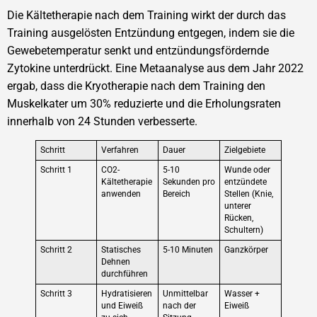
Die Kältetherapie nach dem Training wirkt der durch das
Training ausgelösten Entzündung entgegen, indem sie die
Gewebetemperatur senkt und entzündungsfördernde
Zytokine unterdrückt. Eine Metaanalyse aus dem Jahr 2022
ergab, dass die Kryotherapie nach dem Training den
Muskelkater um 30% reduzierte und die Erholungsraten
innerhalb von 24 Stunden verbesserte.
Schritt
Verfahren
Dauer
Zielgebiete
Schritt 1
CO2-
5-10
Wunde oder
Kältetherapie
Sekunden pro
entzündete
anwenden
Bereich
Stellen (Knie,
unterer
Rücken,
Schultern)
Schritt 2
Statisches
5-10 Minuten
Ganzkörper
Dehnen
durchführen
Schritt 3
Hydratisieren
Unmittelbar
Wasser +
und Eiweiß
nach der
Eiweiß