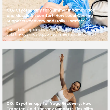
CO₂ Cryotherapy for Summer Inflammation
and Muscle Discomfort: How Local Cooling
Supports Recovery and Daily Comfort
This article explains how CO₂ cryotherapy and localized
cold therapy may support summer muscle comfort
CO₂ Cryotherapy for Yoga Recovery: How
Targeted Cold Therapy Supports Flexibility