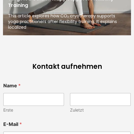
Training
This article explores how CO₂ cryotherapy supports
yoga practitioners after flexibility training. It explains
localized
Kontakt aufnehmen
Name
*
Erste
Zuletzt
E-Mail
*