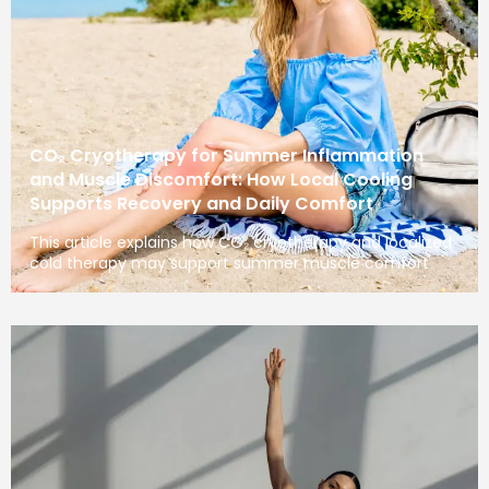
CO₂ Cryotherapy for Summer Inflammation
and Muscle Discomfort: How Local Cooling
Supports Recovery and Daily Comfort
This article explains how CO₂ cryotherapy and localized
cold therapy may support summer muscle comfort