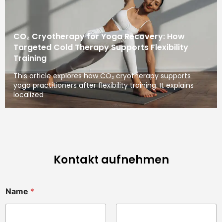
CO₂ Cryotherapy for Yoga Recovery: How
Targeted Cold Therapy Supports Flexibility
Training
This article explores how CO₂ cryotherapy supports
yoga practitioners after flexibility training. It explains
localized
Kontakt aufnehmen
Name
*