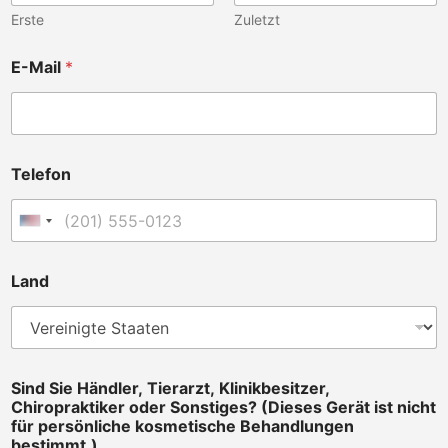
Erste
Zuletzt
E-Mail
*
T
Telefon
e
l
e
Vereinigte Staaten +1
f
o
n
Land
T
e
l
e
f
o
Sind Sie Händler, Tierarzt, Klinikbesitzer,
n
Chiropraktiker oder Sonstiges? (Dieses Gerät ist nicht
C
für persönliche kosmetische Behandlungen
h
bestimmt.)