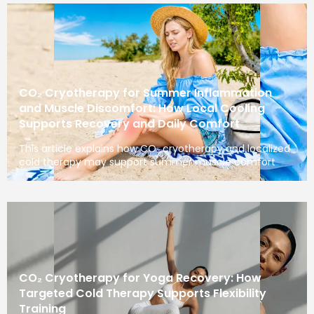
CO₂ Cryotherapy for Summer Inflammation
and Muscle Discomfort: How Local Cooling
Supports Recovery and Daily Comfort
This article explains how CO₂ cryotherapy and localized
cold therapy may support summer muscle comfort
CO₂ Cryotherapy for Yoga Recovery: How
Targeted Cold Therapy Supports Flexibility
Training