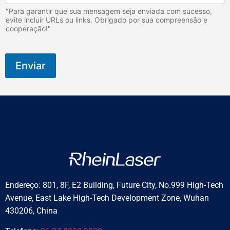
m
"Para garantir que sua mensagem seja enviada com sucesso,
e
evite incluir URLs ou links. Obrigado por sua compreensão e
q
cooperação!"
u
i
r
o
Enviar
p
r
á
t
i
c
o
Endereço: 801, 8F, E2 Building, Future City, No.999 High-Tech
Avenue, East Lake High-Tech Development Zone, Wuhan
430206, China