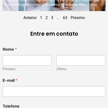
technology in modern veterinary wellness. This article
Anterior
1
2
3
...
63
Próximo
Entre em contato
Nome
*
Primeiro
Último
E-mail
*
Telefone