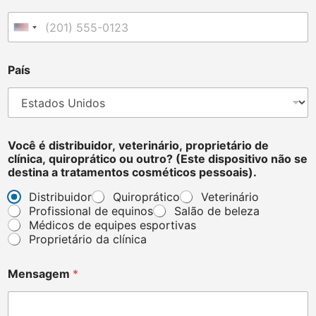
United States +1
País
v
Você é distribuidor, veterinário, proprietário de
e
clínica, quiroprático ou outro? (Este dispositivo não se
t
destina a tratamentos cosméticos pessoais).
e
r
Distribuidor
Quiroprático
Veterinário
i
Profissional de equinos
Salão de beleza
n
Médicos de equipes esportivas
á
Proprietário da clínica
r
i
o
Mensagem
*
,
N
o