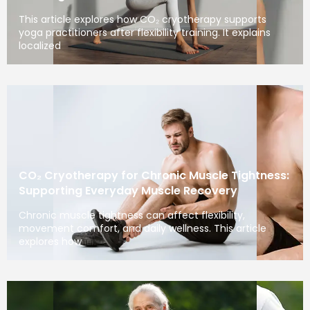
This article explores how CO₂ cryotherapy supports
yoga practitioners after flexibility training. It explains
localized
CO₂ Cryotherapy for Chronic Muscle Tightness:
Supporting Everyday Muscle Recovery
Chronic muscle tightness can affect flexibility,
movement comfort, and daily wellness. This article
explores how