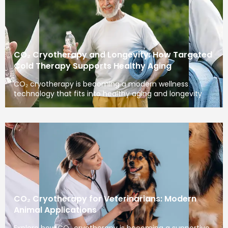
CO₂ Cryotherapy and Longevity: How Targeted
Cold Therapy Supports Healthy Aging
CO₂ cryotherapy is becoming a modern wellness
technology that fits into healthy aging and longevity
CO₂ Cryotherapy for Veterinarians: Modern
Animal Applications
Explore how CO₂ cryotherapy is becoming a supportive