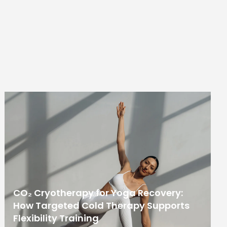
CO₂ Cryotherapy for Yoga Recovery:
How Targeted Cold Therapy Supports
Flexibility Training