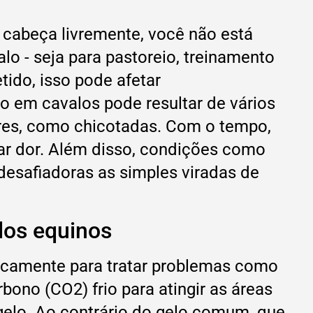
 cabeça livremente, você não está
o - seja para pastoreio, treinamento
ido, isso pode afetar
o em cavalos pode resultar de vários
iores, como chicotadas. Com o tempo,
r dor. Além disso, condições como
 desafiadoras as simples viradas de
dos equinos
icamente para tratar problemas como
bono (CO2) frio para atingir as áreas
elo. Ao contrário do gelo comum, que