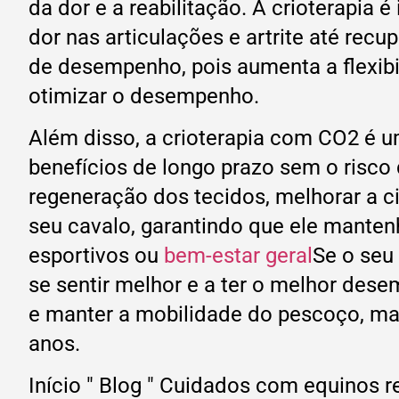
da dor e a reabilitação. A crioterapia
dor nas articulações e artrite até rec
de desempenho, pois aumenta a flexibil
otimizar o desempenho.
Além disso, a crioterapia com CO2 é um
benefícios de longo prazo sem o risco
regeneração dos tecidos, melhorar a ci
seu cavalo, garantindo que ele mantenh
esportivos ou
bem-estar geral
Se o seu
se sentir melhor e a ter o melhor dese
e manter a mobilidade do pescoço, m
anos.
Início
"
Blog
"
Cuidados com equinos re