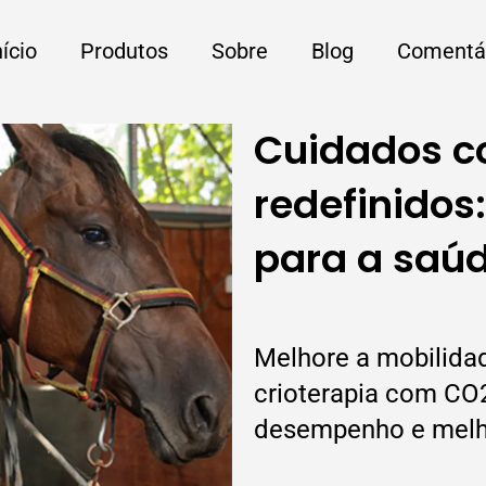
nício
Produtos
Sobre
Blog
Comentá
Cuidados c
redefinidos
para a saúd
Melhore a mobilida
crioterapia com CO2
desempenho e melh