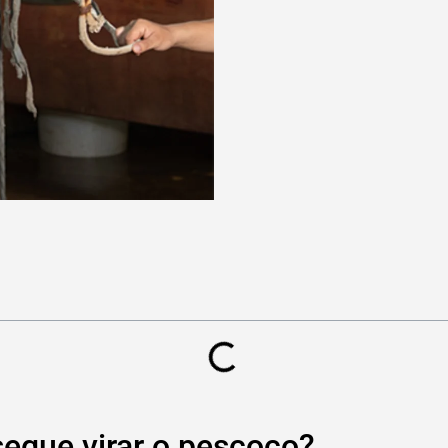
egue virar o pescoço?