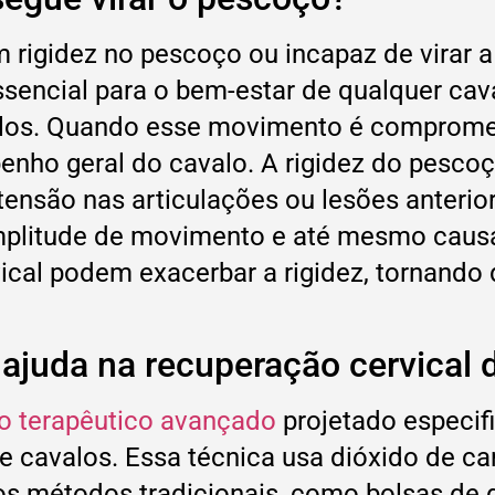
 rigidez no pescoço ou incapaz de virar a
encial para o bem-estar de qualquer caval
alos. Quando esse movimento é compromet
enho geral do cavalo. A rigidez do pescoç
 tensão nas articulações ou lesões anter
mplitude de movimento e até mesmo causa
vical podem exacerbar a rigidez, tornando
ajuda na recuperação cervical 
o terapêutico avançado
projetado especif
e cavalos. Essa técnica usa dióxido de car
s métodos tradicionais, como bolsas de g