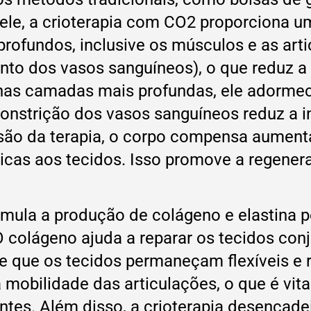
 pele, a crioterapia com CO2 proporciona 
profundos, inclusive os músculos e as arti
to dos vasos sanguíneos), o que reduz a 
 nas camadas mais profundas, ele adormec
constrição dos vasos sanguíneos reduz a 
usão da terapia, o corpo compensa aument
gicas aos tecidos. Isso promove a regener
imula a produção de colágeno e elastina p
O colágeno ajuda a reparar os tecidos con
te que os tecidos permaneçam flexíveis e 
obilidade das articulações, o que é vita
entes. Além disso, a crioterapia desenca