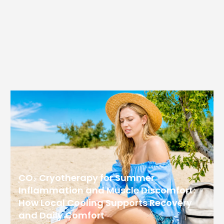
CO₂ Cryotherapy for Summer
Inflammation and Muscle Discomfort:
How Local Cooling Supports Recovery
and Daily Comfort