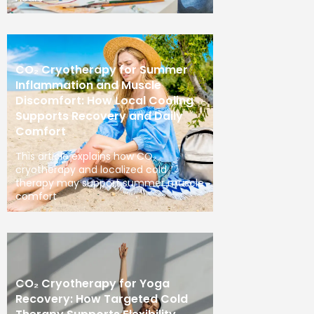
CO₂ Cryotherapy for Summer
Inflammation and Muscle
Discomfort: How Local Cooling
Supports Recovery and Daily
Comfort
This article explains how CO₂
cryotherapy and localized cold
therapy may support summer muscle
comfort
CO₂ Cryotherapy for Yoga
Recovery: How Targeted Cold