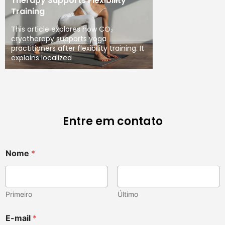
Therapy Supports Flexibility
Training
This article explores how CO₂
cryotherapy supports yoga
practitioners after flexibility training. It
explains localized
Entre em contato
Nome
*
Primeiro
Último
E-mail
*