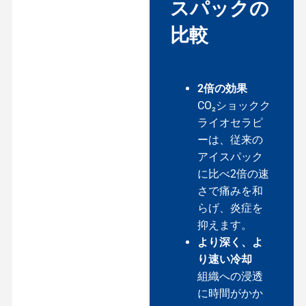
スパックの
比較
2倍の効果
CO₂ショックク
ライオセラピ
ーは、従来の
アイスパック
に比べ2倍の速
さで痛みを和
らげ、炎症を
抑えます。
より深く、よ
り速い冷却
組織への浸透
に時間がかか