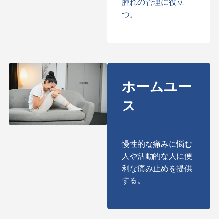
腫れの管理に役立
つ。
ホームユー
ス
慢性的な痛みに悩む
人や活動的な人に便
利な痛み止めを提供
する。