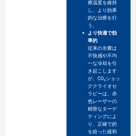
療温度を維持
し、より効果
的な治療を行
う。
より快適で効
率的
従来の氷嚢は
不快感や不均
一な冷却を引
き起こします
が、CO₂ショッ
ククライオセ
ラピーは、赤
色レーザーの
精密なターゲ
ティングによ
り、正確で的
を絞った緩和