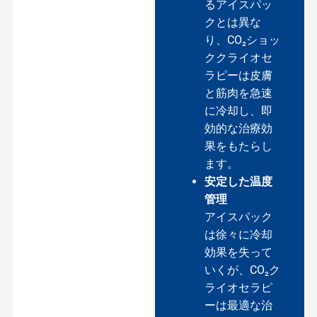
るアイスパッ
クとは異な
り、CO₂ショッ
ククライオセ
ラピーは皮膚
と筋肉を急速
に冷却し、即
効的な治療効
果をもたらし
ます。
安定した温度
管理
アイスパック
は徐々に冷却
効果を失って
いくが、CO₂ク
ライオセラピ
ーは最適な治