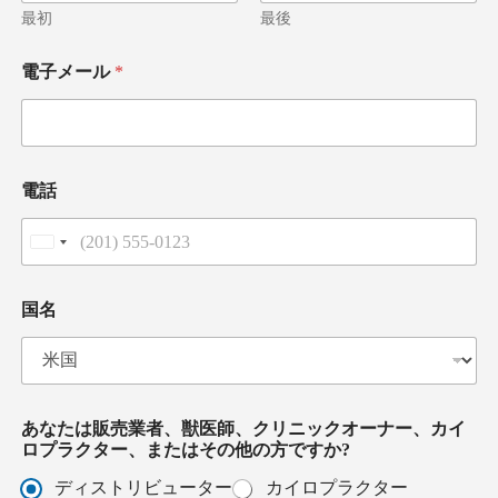
最初
最後
ま
電子メール
*
た
は
メ
ッ
セ
ー
電話
ジ
は
*
U
n
電
i
話
t
国名
e
d
S
t
a
t
あなたは販売業者、獣医師、クリニックオーナー、カイ
e
ロプラクター、またはその他の方ですか?
s
+
ディストリビューター
カイロプラクター