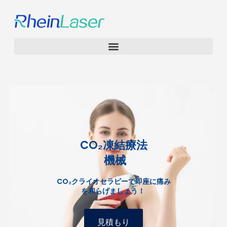
CO₂凍結療法
機械
CO₂クライオセラピーで即座に痛み
を和らげましょう！
見積もり