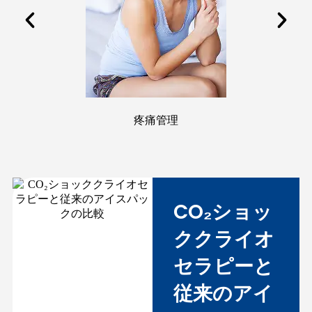
疼痛管理
CO₂ショッ
ククライオ
セラピーと
従来のアイ