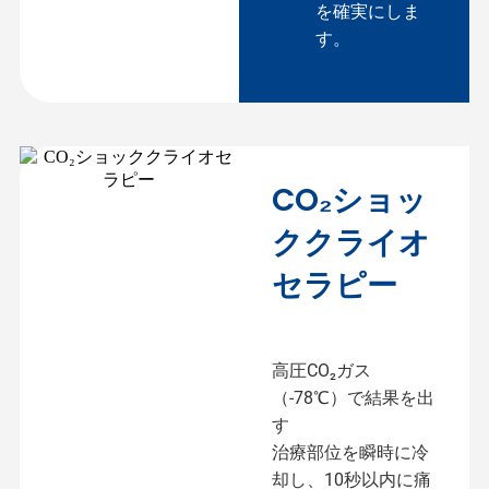
を確実にしま
す。
CO₂ショッ
ククライオ
セラピー
高圧CO₂ガス
（-78℃）で結果を出
す
治療部位を瞬時に冷
却し、10秒以内に痛