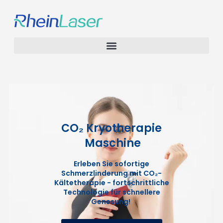
CO₂ Kryotherapie
Maschine
Erleben Sie sofortige
Schmerzlinderung mit CO₂-
Kältetherapie - fortschrittliche
Technologie für schnellere
Genesung!