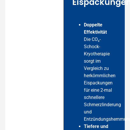
Eispackunge
Doppelte
Effektivität
Die CO₂-
Schock-
Kryotherapie
sorgt im
Vergleich zu
herkömmlichen
Eispackungen
für eine 2-mal
schnellere
Schmerzlinderung
und
Entzündungshemmun
Tiefere und