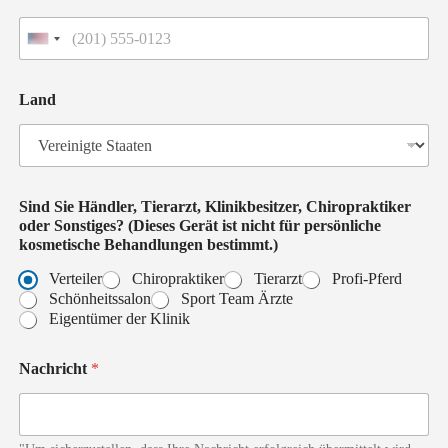
V
e
r
K
e
Land
l
i
i
n
n
i
i
g
k
t
b
e
Sind Sie Händler, Tierarzt, Klinikbesitzer, Chiropraktiker
e
S
oder Sonstiges? (Dieses Gerät ist nicht für persönliche
s
t
kosmetische Behandlungen bestimmt.)
i
a
t
a
Verteiler
Chiropraktiker
Tierarzt
Profi-Pferd
z
t
Schönheitssalon
Sport Team Ärzte
e
e
Eigentümer der Klinik
n
r
+
,
1
Nachricht
*
H
ä
n
d
l