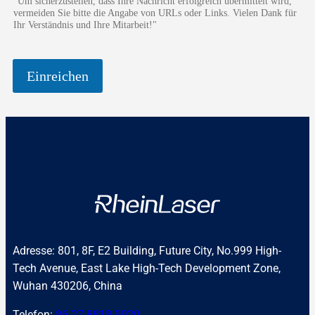
"Um sicherzustellen, dass Ihre Nachricht erfolgreich übermittelt wird,
e
vermeiden Sie bitte die Angabe von URLs oder Links. Vielen Dank für
r
Ihr Verständnis und Ihre Mitarbeit!"
,
B
e
Einreichen
h
a
n
d
l
u
n
g
e
n
Adresse: 801, 8F, E2 Building, Future City, No.999 High-
Tech Avenue, East Lake High-Tech Development Zone,
Wuhan 430206, China
Telefon:
86-27-8818 9920