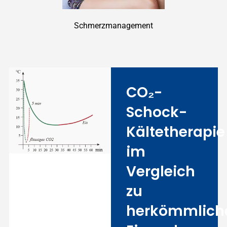
Schmerzmanagement
CO₂-
Schock-
Kältetherapie
im
Vergleich
zu
herkömmlich