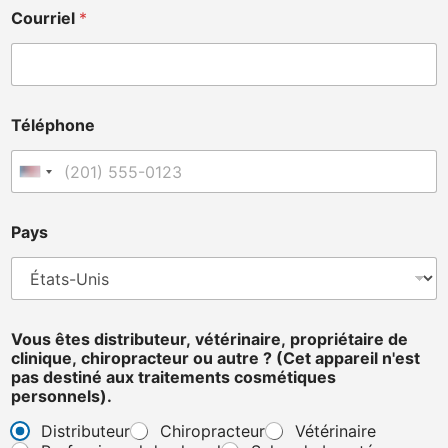
Courriel
*
Téléphone
États-Unis +1
N
Pays
o
m
P
a
y
s
Vous êtes distributeur, vétérinaire, propriétaire de
p
clinique, chiropracteur ou autre ? (Cet appareil n'est
a
pas destiné aux traitements cosmétiques
s
personnels).
Distributeur
Chiropracteur
Vétérinaire