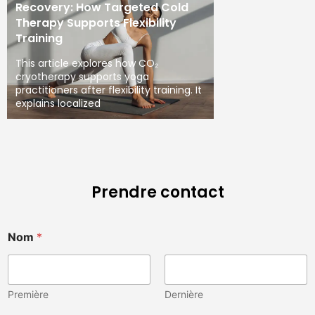
Recovery: How Targeted Cold
Therapy Supports Flexibility
Training
This article explores how CO₂
cryotherapy supports yoga
practitioners after flexibility training. It
explains localized
Prendre contact
Nom
*
Première
Dernière