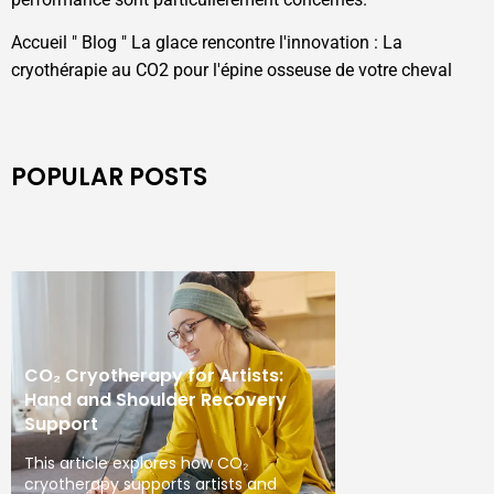
Accueil
"
Blog
"
La glace rencontre l'innovation : La
cryothérapie au CO2 pour l'épine osseuse de votre cheval
POPULAR POSTS
CO₂ Cryotherapy for Artists:
Hand and Shoulder Recovery
Support
This article explores how CO₂
cryotherapy supports artists and