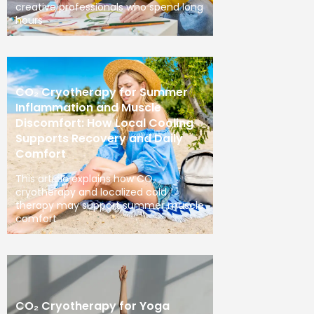
creative professionals who spend long
hours
CO₂ Cryotherapy for Summer
Inflammation and Muscle
Discomfort: How Local Cooling
Supports Recovery and Daily
Comfort
This article explains how CO₂
cryotherapy and localized cold
therapy may support summer muscle
comfort
CO₂ Cryotherapy for Yoga