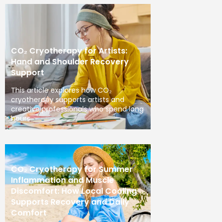
CO₂ Cryotherapy for Artists:
Hand and Shoulder Recovery
Support
This article explores how CO₂
cryotherapy supports artists and
creative professionals who spend long
hours
CO₂ Cryotherapy for Summer
Inflammation and Muscle
Discomfort: How Local Cooling
Supports Recovery and Daily
Comfort