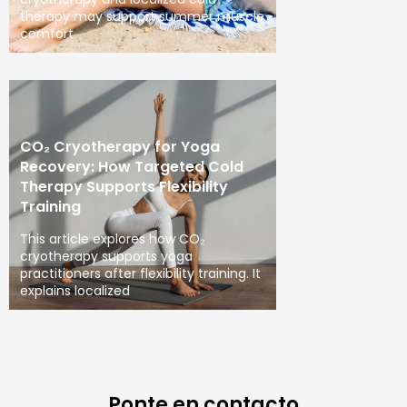
therapy may support summer muscle
comfort
CO₂ Cryotherapy for Yoga
Recovery: How Targeted Cold
Therapy Supports Flexibility
Training
This article explores how CO₂
cryotherapy supports yoga
practitioners after flexibility training. It
explains localized
Ponte en contacto