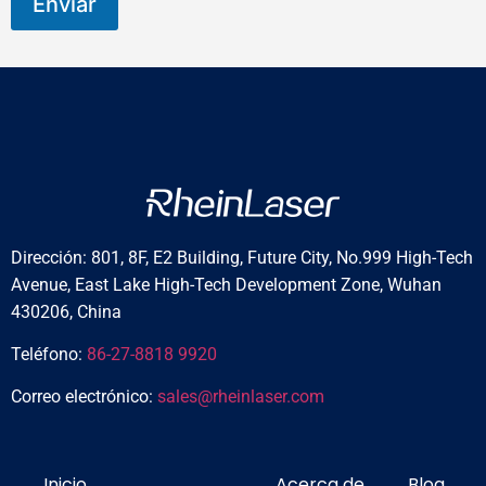
Enviar
s
u
s
t
e
d
Dirección: 801, 8F, E2 Building, Future City, No.999 High-Tech
Avenue, East Lake High-Tech Development Zone, Wuhan
430206, China
Teléfono:
86-27-8818 9920
Correo electrónico:
sales@rheinlaser.com
Inicio
Acerca de
Blog