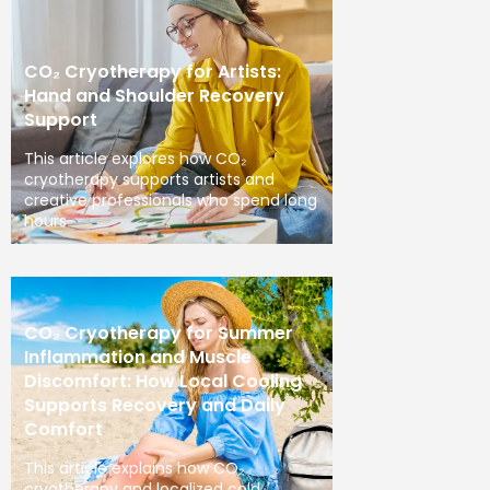
CO₂ Cryotherapy for Artists:
Hand and Shoulder Recovery
Support
This article explores how CO₂
cryotherapy supports artists and
creative professionals who spend long
hours
CO₂ Cryotherapy for Summer
Inflammation and Muscle
Discomfort: How Local Cooling
Supports Recovery and Daily
Comfort
This article explains how CO₂
cryotherapy and localized cold