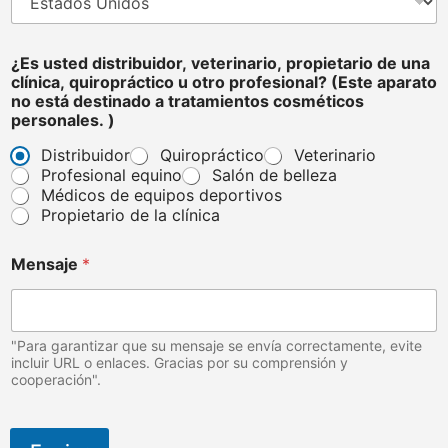
d
¿Es usted distribuidor, veterinario, propietario de una
i
clínica, quiropráctico u otro profesional? (Este aparato
s
no está destinado a tratamientos cosméticos
t
personales. )
r
i
Distribuidor
Quiropráctico
Veterinario
b
Profesional equino
Salón de belleza
u
Médicos de equipos deportivos
i
Propietario de la clínica
d
o
r
Mensaje
*
,
c
o
s
"Para garantizar que su mensaje se envía correctamente, evite
m
incluir URL o enlaces. Gracias por su comprensión y
é
cooperación".
t
i
c
o