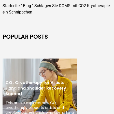
Startseite
"
Blog
"
Schlagen Sie DOMS mit CO2-Kryotherapie
ein Schnippchen
POPULAR POSTS
CO₂ Cryotherapy for Artists:
Hand and Shoulder Recovery
Support
This article explores how CO₂
cryotherapy supports artists and
creative professionals who spend long