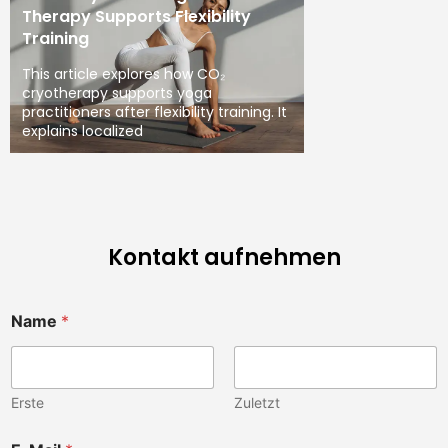
Therapy Supports Flexibility
Training
This article explores how CO₂
cryotherapy supports yoga
practitioners after flexibility training. It
explains localized
Kontakt aufnehmen
a
Name
*
k
o
s
m
e
Erste
Zuletzt
t
i