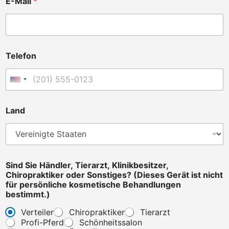
E-Mail
*
s
c
h
e
K
l
Telefon
i
n
i
Vereinigte Staaten +1
k
b
Land
e
s
i
t
z
e
Sind Sie Händler, Tierarzt, Klinikbesitzer,
r
Chiropraktiker oder Sonstiges? (Dieses Gerät ist nicht
,
für persönliche kosmetische Behandlungen
bestimmt.)
Verteiler
Chiropraktiker
Tierarzt
Profi-Pferd
Schönheitssalon