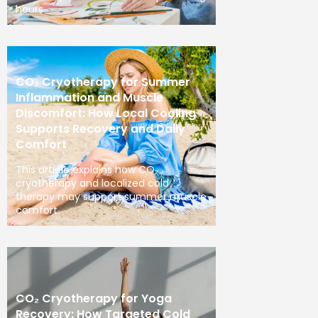
hours
CO₂ Cryotherapy for Summer
Inflammation and Muscle
Discomfort: How Local Cooling
Supports Recovery and Daily
Comfort
This article explains how CO₂
cryotherapy and localized cold
therapy may support summer muscle
comfort
CO₂ Cryotherapy for Yoga
Recovery: How Targeted Cold