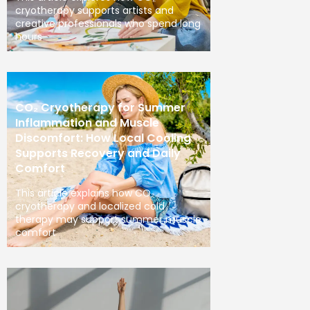
cryotherapy supports artists and
creative professionals who spend long
hours
CO₂ Cryotherapy for Summer
Inflammation and Muscle
Discomfort: How Local Cooling
Supports Recovery and Daily
Comfort
This article explains how CO₂
cryotherapy and localized cold
therapy may support summer muscle
comfort