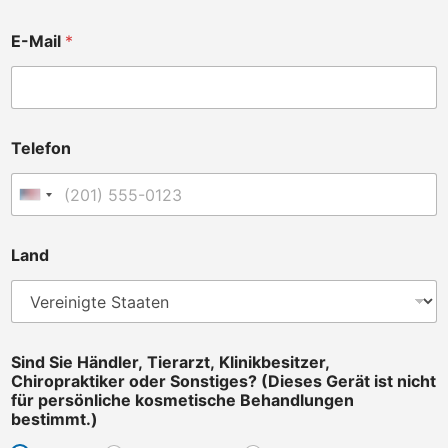
e
r
E-Mail
*
,
H
ä
n
d
l
Telefon
e
r
,
Vereinigte Staaten +1
Land
Sind Sie Händler, Tierarzt, Klinikbesitzer,
Chiropraktiker oder Sonstiges? (Dieses Gerät ist nicht
für persönliche kosmetische Behandlungen
bestimmt.)