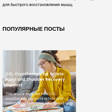
для быстрого восстановления мышц
ПОПУЛЯРНЫЕ ПОСТЫ
CO₂ Cryotherapy for Artists:
Hand and Shoulder Recovery
Support
This article explores how CO₂
cryotherapy supports artists and
creative professionals who spend long
hours