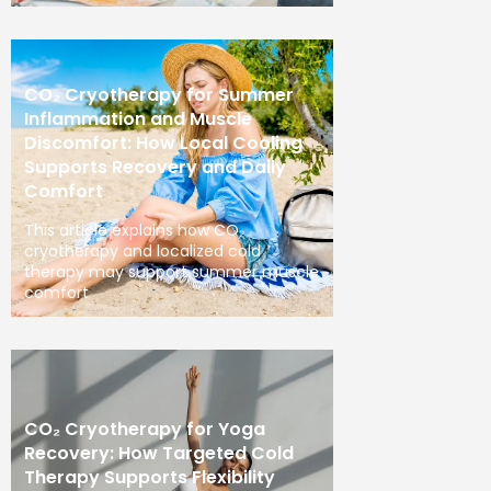
CO₂ Cryotherapy for Summer
Inflammation and Muscle
Discomfort: How Local Cooling
Supports Recovery and Daily
Comfort
This article explains how CO₂
cryotherapy and localized cold
therapy may support summer muscle
comfort
CO₂ Cryotherapy for Yoga
Recovery: How Targeted Cold
Therapy Supports Flexibility