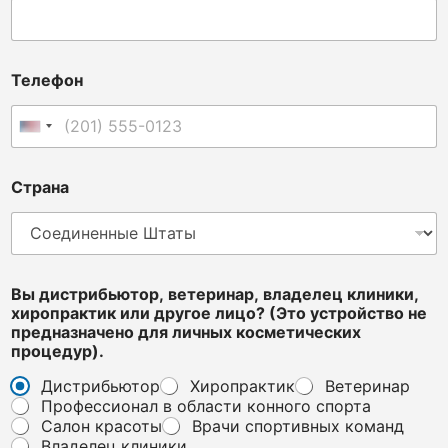
Телефон
Соединенные Штаты +1
И
Страна
м
я
у
с
т
р
Вы дистрибьютор, ветеринар, владелец клиники,
о
хиропрактик или другое лицо? (Это устройство не
й
предназначено для личных косметических
с
процедур).
т
в
Дистрибьютор
Хиропрактик
Ветеринар
о
Профессионал в области конного спорта
л
Салон красоты
Врачи спортивных команд
и
Владелец клиники