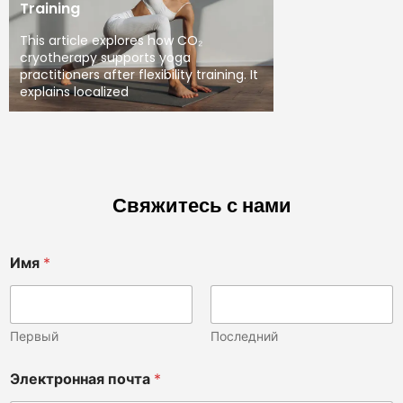
Training
This article explores how CO₂
cryotherapy supports yoga
practitioners after flexibility training. It
explains localized
Свяжитесь с нами
Имя
*
Первый
Последний
Электронная почта
*