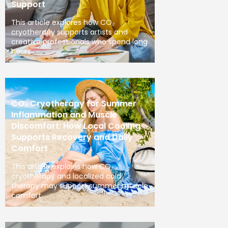
Support
This article explores how CO₂
cryotherapy supports artists and
creative professionals who spend long
hours
CO₂ Cryotherapy for Summer
Inflammation and Muscle
Discomfort: How Local Cooling
Supports Recovery and Daily
Comfort
This article explains how CO₂
cryotherapy and localized cold
therapy may support summer muscle
comfort