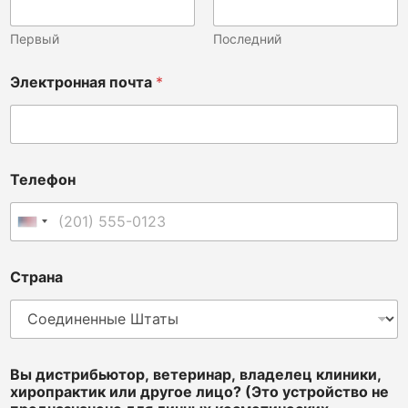
н
и
к
Первый
Последний
и
,
Электронная почта
*
Э
л
е
к
т
р
Телефон
о
н
н
Соединенные Штаты +1
а
я
Страна
к
л
и
н
и
к
Вы дистрибьютор, ветеринар, владелец клиники,
и
хиропрактик или другое лицо? (Это устройство не
,