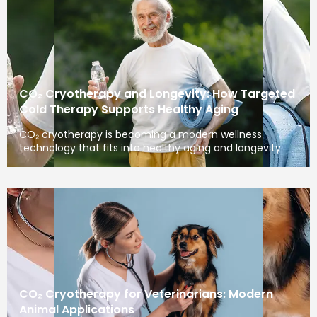
CO₂ Cryotherapy and Longevity: How Targeted
Cold Therapy Supports Healthy Aging
CO₂ cryotherapy is becoming a modern wellness
technology that fits into healthy aging and longevity
CO₂ Cryotherapy for Veterinarians: Modern
Animal Applications