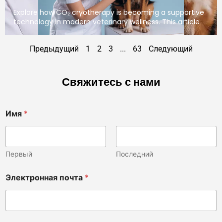
Explore how CO₂ cryotherapy is becoming a supportive
technology in modern veterinary wellness. This article
Предыдущий
1
2
3
...
63
Следующий
Свяжитесь с нами
Имя
*
Первый
Последний
Электронная почта
*