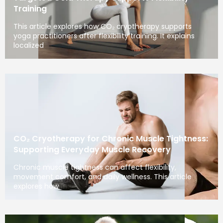
Training
This article explores how CO₂ cryotherapy supports
yoga practitioners after flexibility training. It explains
localized
CO₂ Cryotherapy for Chronic Muscle Tightness:
Supporting Everyday Muscle Recovery
Chronic muscle tightness can affect flexibility,
movement comfort, and daily wellness. This article
explores how