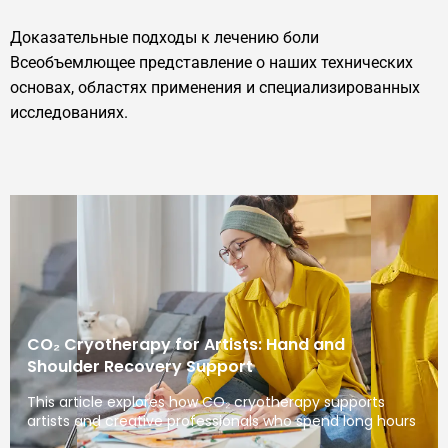
Доказательные подходы к лечению боли
Всеобъемлющее представление о наших технических
основах, областях применения и специализированных
исследованиях.
CO₂ Cryotherapy for Artists: Hand and
Shoulder Recovery Support
This article explores how CO₂ cryotherapy supports
artists and creative professionals who spend long hours