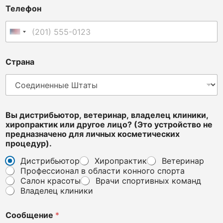
Телефон
Соединенные Штаты +1
Страна
i
Вы дистрибьютор, ветеринар, владелец клиники,
s
хиропрактик или другое лицо? (Это устройство не
Т
предназначено для личных косметических
е
процедур).
л
е
Дистрибьютор
Хиропрактик
Ветеринар
ф
Профессионал в области конного спорта
о
Салон красоты
Врачи спортивных команд
н
Владелец клиники
и
л
и
Сообщение
*