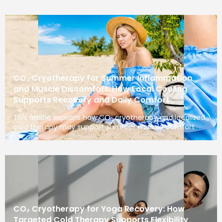
CO₂ Cryotherapy for Summer Inflammation
and Muscle Discomfort: How Local Cooling
Supports Recovery and Daily Comfort
This article explains how CO₂ cryotherapy and localized
cold therapy may support summer muscle comfort
CO₂ Cryotherapy for Yoga Recovery: How
Targeted Cold Therapy Supports Flexibility