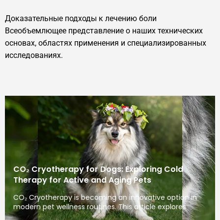
Доказательные подходы к лечению боли
Всеобъемлющее представление о наших технических
основах, областях применения и специализированных
исследованиях.
CO₂ Cryotherapy for Dogs: Exploring Cold
Therapy for Active and Aging Pets
CO₂ Cryotherapy is becoming an innovative option in
modern pet wellness routines. This article explores