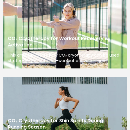
CO₂ Cryotherapy for Workout Recovery &
Activation
This article explores how CO₂ cryotherapy can be used
strategically in both pre-workout activation and
CO₂ Cryotherapy for Shin Splints During
Running Season