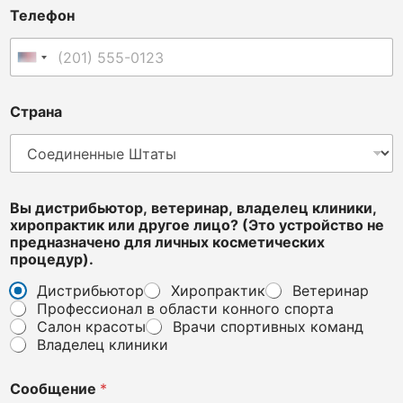
л
Телефон
и
ц
о
Соединенные Штаты +1
?
)
л
Страна
и
ч
н
ы
х
Вы дистрибьютор, ветеринар, владелец клиники,
хиропрактик или другое лицо? (Это устройство не
предназначено для личных косметических
процедур).
Дистрибьютор
Хиропрактик
Ветеринар
Профессионал в области конного спорта
Салон красоты
Врачи спортивных команд
Владелец клиники
Сообщение
*