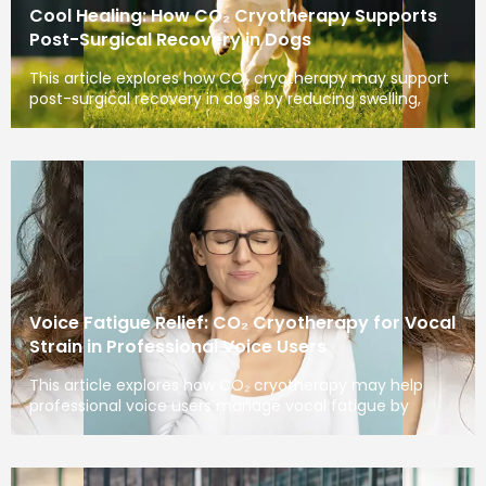
Cool Healing: How CO₂ Cryotherapy Supports
Post-Surgical Recovery in Dogs
This article explores how CO₂ cryotherapy may support
post-surgical recovery in dogs by reducing swelling,
Voice Fatigue Relief: CO₂ Cryotherapy for Vocal
Strain in Professional Voice Users
This article explores how CO₂ cryotherapy may help
professional voice users manage vocal fatigue by