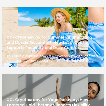
CO₂ Cryotherapy for Summer Inflammation
and Muscle Discomfort: How Local Cooling
Supports Recovery and Daily Comfort
This article explains how CO₂ cryotherapy and localized
cold therapy may support summer muscle comfort
CO₂ Cryotherapy for Yoga Recovery: How
Targeted Cold Therapy Supports Flexibility