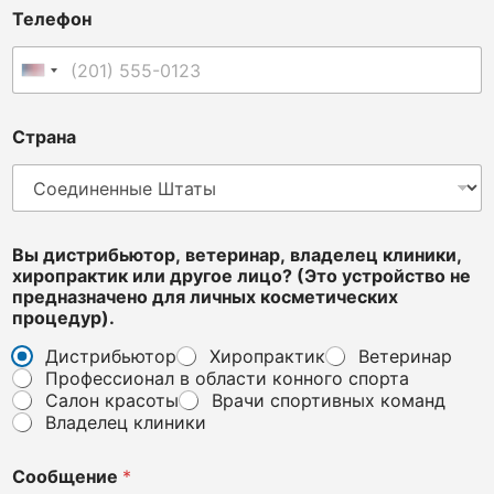
n
Телефон
o
t
л
Соединенные Штаты +1
и
ч
н
Страна
ы
х
х
и
р
о
Вы дистрибьютор, ветеринар, владелец клиники,
п
хиропрактик или другое лицо? (Это устройство не
р
предназначено для личных косметических
а
процедур).
к
Дистрибьютор
Хиропрактик
Ветеринар
т
Профессионал в области конного спорта
и
к
Салон красоты
Врачи спортивных команд
Владелец клиники
Сообщение
*