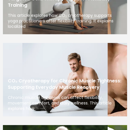
Training
This article explores how CO₂ cryotherapy supports
yoga practitioners after flexibility training. It explains
localized
CO₂ Cryotherapy for Chronic Muscle Tightness:
Supporting Everyday Muscle Recovery
Chronic muscle tightness can affect flexibility,
movement comfort, and daily wellness. This article
explores how