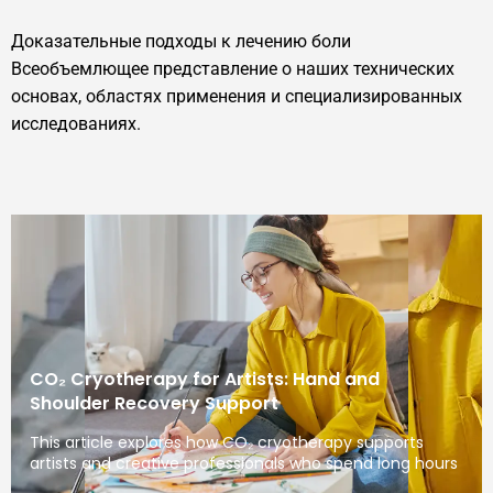
Доказательные подходы к лечению боли
Всеобъемлющее представление о наших технических
основах, областях применения и специализированных
исследованиях.
CO₂ Cryotherapy for Artists: Hand and
Shoulder Recovery Support
This article explores how CO₂ cryotherapy supports
artists and creative professionals who spend long hours