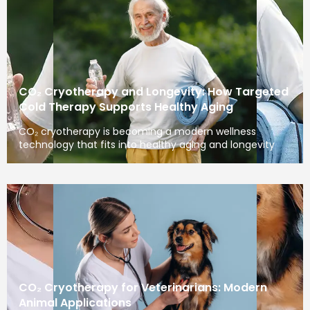
CO₂ Cryotherapy and Longevity: How Targeted
Cold Therapy Supports Healthy Aging
CO₂ cryotherapy is becoming a modern wellness
technology that fits into healthy aging and longevity
CO₂ Cryotherapy for Veterinarians: Modern
Animal Applications