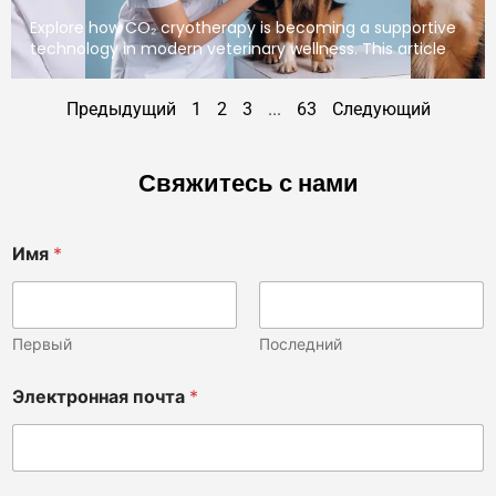
Explore how CO₂ cryotherapy is becoming a supportive
technology in modern veterinary wellness. This article
Предыдущий
1
2
3
...
63
Следующий
Свяжитесь с нами
Имя
*
Первый
Последний
Электронная почта
*