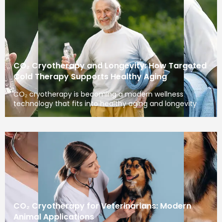
CO₂ Cryotherapy and Longevity: How Targeted
Cold Therapy Supports Healthy Aging
CO₂ cryotherapy is becoming a modern wellness
technology that fits into healthy aging and longevity
CO₂ Cryotherapy for Veterinarians: Modern
Animal Applications