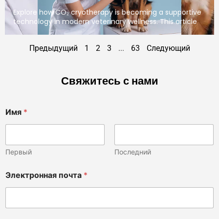
Explore how CO₂ cryotherapy is becoming a supportive
technology in modern veterinary wellness. This article
Предыдущий
1
2
3
...
63
Следующий
Свяжитесь с нами
Имя
*
Первый
Последний
Т
Электронная почта
*
е
л
е
ф
о