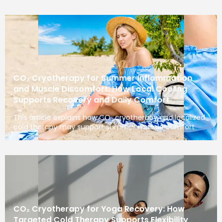
CO₂ Cryotherapy for Summer Inflammation
and Muscle Discomfort: How Local Cooling
Supports Recovery and Daily Comfort
This article explains how CO₂ cryotherapy and localized
cold therapy may support summer muscle comfort
CO₂ Cryotherapy for Yoga Recovery: How
Targeted Cold Therapy Supports Flexibility