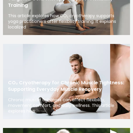
Training
This article explores how CO₂ cryotherapy supports
yoga practitioners after flexibility training. It explains
localized
CO₂ Cryotherapy for Chronic Muscle Tightness:
Supporting Everyday Muscle Recovery
Chronic muscle tightness can affect flexibility,
movement comfort, and daily wellness. This article
explores how