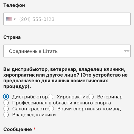
н
Телефон
и
л
и
Соединенные Штаты +1
в
е
т
Страна
е
р
и
н
а
Вы дистрибьютор, ветеринар, владелец клиники,
р
хиропрактик или другое лицо? (Это устройство не
,
предназначено для личных косметических
процедур).
Дистрибьютор
Хиропрактик
Ветеринар
Профессионал в области конного спорта
Салон красоты
Врачи спортивных команд
Владелец клиники
Сообщение
*