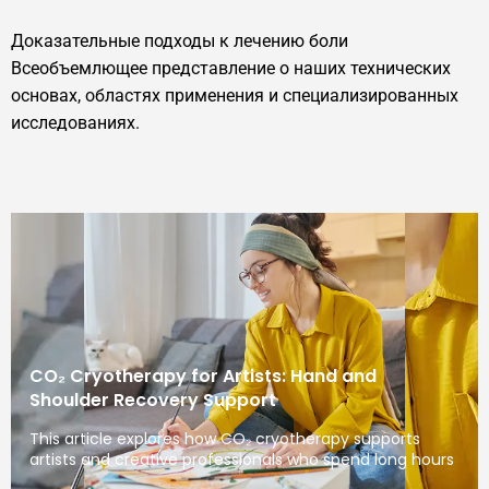
Доказательные подходы к лечению боли
Всеобъемлющее представление о наших технических
основах, областях применения и специализированных
исследованиях.
CO₂ Cryotherapy for Artists: Hand and
Shoulder Recovery Support
This article explores how CO₂ cryotherapy supports
artists and creative professionals who spend long hours