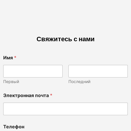
Свяжитесь с нами
Имя
*
Первый
Последний
С
Электронная почта
*
о
о
б
щ
е
н
Телефон
и