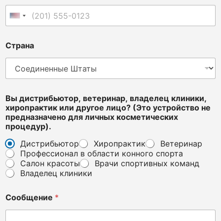
е
i
Соединенные Штаты +1
n
t
e
Страна
n
d
e
d
*
Вы дистрибьютор, ветеринар, владелец клиники,
хиропрактик или другое лицо? (Это устройство не
предназначено для личных косметических
процедур).
Дистрибьютор
Хиропрактик
Ветеринар
Профессионал в области конного спорта
Салон красоты
Врачи спортивных команд
Владелец клиники
Сообщение
*