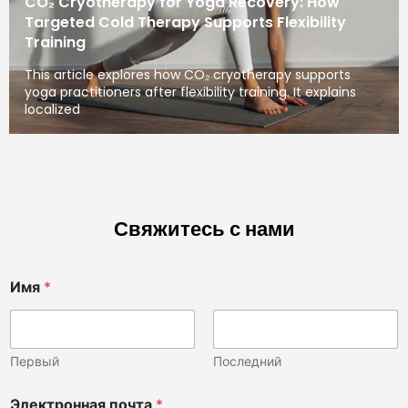
CO₂ Cryotherapy for Yoga Recovery: How
Targeted Cold Therapy Supports Flexibility
Training
This article explores how CO₂ cryotherapy supports
yoga practitioners after flexibility training. It explains
localized
Свяжитесь с нами
Имя
*
Первый
Последний
Электронная почта
*