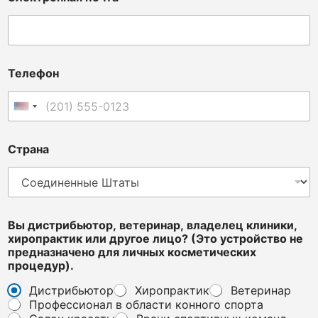
Телефон
Соединенные Штаты +1
Страна
p
Вы дистрибьютор, ветеринар, владелец клиники,
e
хиропрактик или другое лицо? (Это устройство не
r
предназначено для личных косметических
s
процедур).
o
n
Дистрибьютор
Хиропрактик
Ветеринар
a
Профессионал в области конного спорта
l