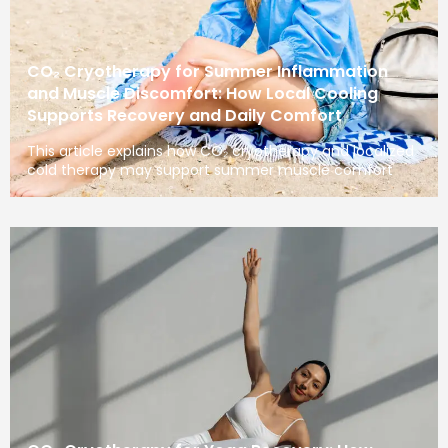
CO₂ Cryotherapy for Summer Inflammation
and Muscle Discomfort: How Local Cooling
Supports Recovery and Daily Comfort
This article explains how CO₂ cryotherapy and localized
cold therapy may support summer muscle comfort