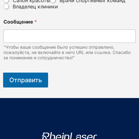
Салон красоты
Врачи спортивных команд
И
Владелец клиники
м
я
у
Сообщение
*
с
т
р
о
"Чтобы ваше сообщение было успешно отправлено,
й
пожалуйста, не включайте в него URL или ссылки. Спасибо
с
за понимание и сотрудничество!"
т
в
о
Отправить