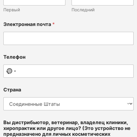
Первый
Последний
Электронная почта
*
Телефон
No country selected
Страна
Т
Вы дистрибьютор, ветеринар, владелец клиники,
е
хиропрактик или другое лицо? (Это устройство не
л
предназначено для личных косметических
е