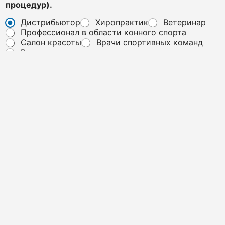
процедур).
ф
о
Дистрибьютор
Хиропрактик
Ветеринар
н
Профессионал в области конного спорта
*
Салон красоты
Врачи спортивных команд
и
Владелец клиники
л
и
Сообщение
*
"Чтобы ваше сообщение было успешно отправлено,
пожалуйста, не включайте в него URL или ссылки. Спасибо
за понимание и сотрудничество!"
Отправить