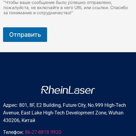
р
"Чтобы ваше сообщение было успешно отправлено,
о
пожалуйста, не включайте в него URL или ссылки. Спасибо
за понимание и сотрудничество!"
п
р
а
к
Отправить
т
и
к
к
о
с
м
е
т
и
ч
е
Адрес: 801, 8F, E2 Building, Future City, No.999 High-Tech
с
к
Avenue, East Lake High-Tech Development Zone, Wuhan
и
430206, Китай
х
Телефон:
86-27-8818 9920