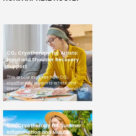
CO₂ Cryotherapy for Artists:
Hand and Shoulder Recovery
Support
This article explores how CO₂
cryotherapy supports artists and
creative professionals who spend long
hours
CO₂ Cryotherapy for Summer
Inflammation and Muscle