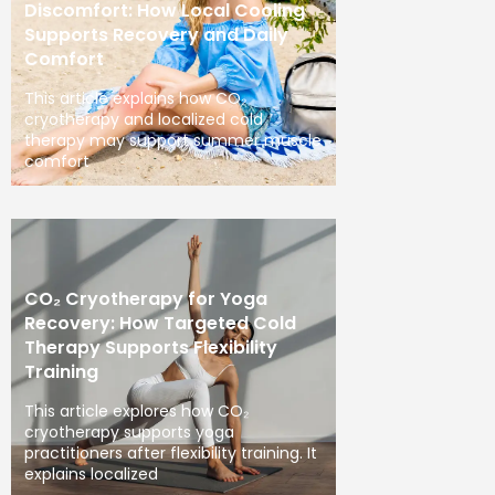
Discomfort: How Local Cooling
Supports Recovery and Daily
Comfort
This article explains how CO₂
cryotherapy and localized cold
therapy may support summer muscle
comfort
CO₂ Cryotherapy for Yoga
Recovery: How Targeted Cold
Therapy Supports Flexibility
Training
This article explores how CO₂
cryotherapy supports yoga
practitioners after flexibility training. It
explains localized