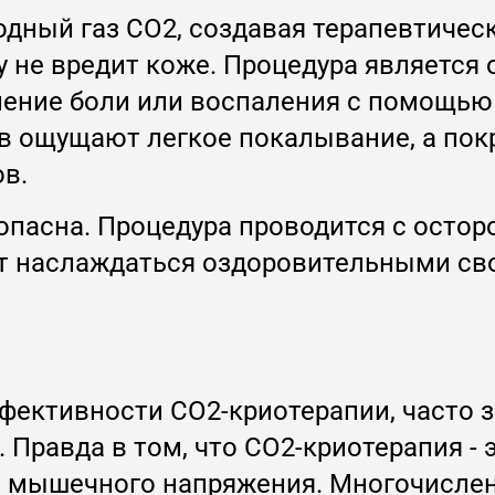
одный газ CO2, создавая терапевтическ
у не вредит коже. Процедура является
нение боли или воспаления с помощью
в ощущают легкое покалывание, а пок
ов.
опасна. Процедура проводится с осто
ут наслаждаться оздоровительными св
ективности CO2-криотерапии, часто з
. Правда в том, что CO2-криотерапия 
и мышечного напряжения. Многочисле