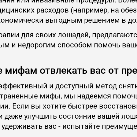
ния или инвазивные процедуры. Более 
ицинских расходов (например, на об
экономически выгодным решением в до
ерапии для своих лошадей, предлагают
пным и недорогим способом помочь ваш
е мифам отвлекать вас от п
, эффективный и доступный метод снят
страненные мифы, мы надеемся помоч
ии. Если вы хотите быстрее восстанов
ли даже улучшить состояние вашей лош
удерживать вас - испытайте преимущес