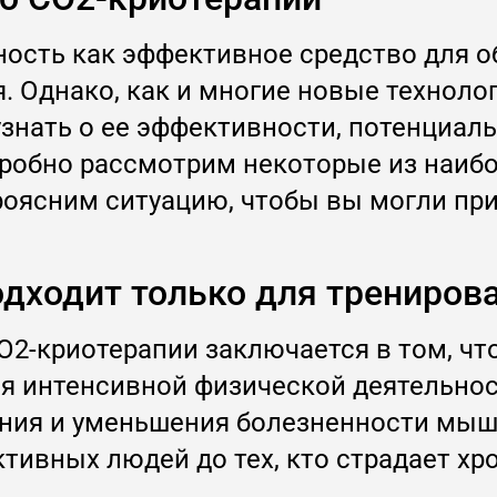
ность как эффективное средство для о
. Однако, как и многие новые техноло
нать о ее эффективности, потенциаль
одробно рассмотрим некоторые из наиб
роясним ситуацию, чтобы вы могли пр
одходит только для трениров
2-криотерапии заключается в том, чт
тся интенсивной физической деятельно
ения и уменьшения болезненности мышц
активных людей до тех, кто страдает х