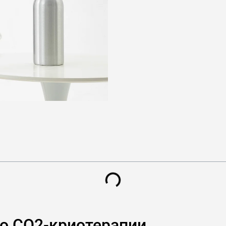
о CO2-криотерапии