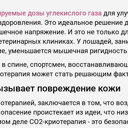
руемые дозы углекислого газа
для улу
доровления. Это идеальное решение дл
ечное напряжение. И это не только дл
 ветеринарных клиниках. У лошадей, з
ие, уменьшается мышечная ригидность
 в спине, спортсмен, восстанавливаю
иотерапия может стать решающим фак
вызывает повреждение кожи
отерапией, заключается в том, что во
опасение проистекает из идеи, что ни
мом деле CO2-криотерапия - это безопа