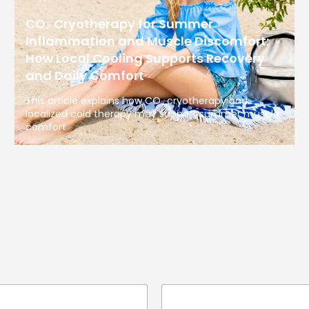
CO₂ Cryotherapy for Summer
Inflammation and Muscle Discomfort:
How Local Cooling Supports Recovery
and Daily Comfort
This article explains how CO₂ cryotherapy and
localized cold therapy may support summer muscle
comfort