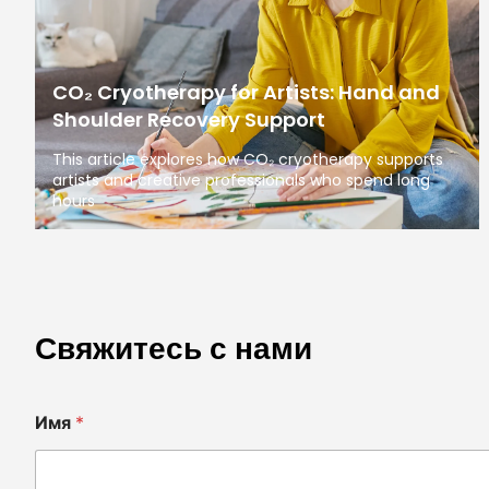
CO₂ Cryotherapy for Artists: Hand and
Shoulder Recovery Support
This article explores how CO₂ cryotherapy supports
artists and creative professionals who spend long
hours
Свяжитесь с нами
Имя
*