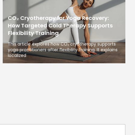
CO₂ Cryotherapy for Yoga Recovery:
How Targeted Cold Therapy Supports
Flexibility Training
This article explores how CO₂ cryotherapy supports
yoga practitioners after flexibility training. It explains
localized