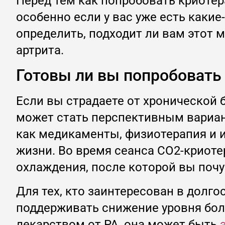
Перед тем как попробовать криотер
особенно если у вас уже есть каки
определить, подходит ли вам этот м
артрита.
Готовы ли вы попробовать
Если вы страдаете от хронической
может стать перспективным вариан
как медикаменты, физиотерапия и и
жизни. Во время сеанса CO2-криот
охлаждения, после которой вы почу
Для тех, кто заинтересован в долг
поддерживать снижение уровня боли
лекарством от РА, она может быть