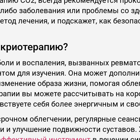
апию CO2, всегда рекомендуется проко
е-либо заболевания или проблемы со з
етод лечения, и подскажет, как безопа
 криотерапию?
 боли и воспаления, вызванных ревмат
том для изучения. Она может дополнит
зменение образа жизни, помогая облег
ерапии вы можете рассчитывать на кор
вствуете себя более энергичным и сво
осрочном облегчении, регулярные сеан
 и улучшение подвижности суставов. 
эффективный инструмент
в лечении си