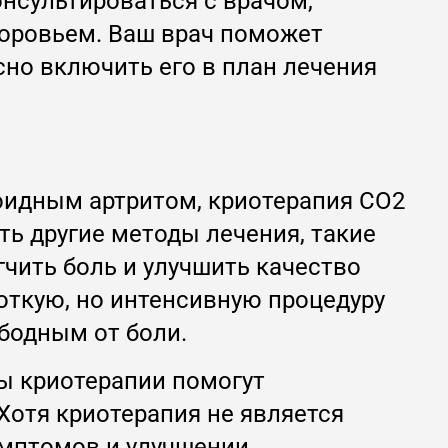
нсультироваться с врачом,
доровьем. Ваш врач поможет
сно включить его в план лечения
оидным артритом, криотерапия CO2
ь другие методы лечения, такие
чить боль и улучшить качество
откую, но интенсивную процедуру
бодным от боли.
сы криотерапии помогут
Хотя криотерапия не является
мптомов и улучшении