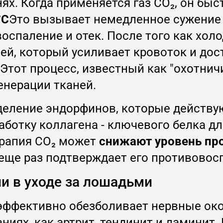
ях. Когда применяется газ CO₂, он бы
°C
Это вызывает немедленное сужение 
воспаление и отек. После того как хол
ей, который усиливает кровоток и дос
Этот процесс, известный как "охотнич
енерации тканей.
ыделение эндорфинов, которые действу
ботку коллагена - ключевого белка дл
ерапия CO₂ может
снижают уровень пр
еще раз подтверждает его противовос
и в уходе за лошадьми
 эффективно обезболивает нервные ок
ниях, как артрит, тендинит и ламинит.