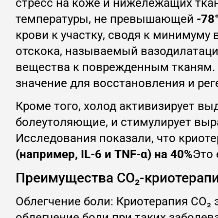
стресс на коже и нижележащих ткан
температуры, не превышающей
-78
крови к участку, сводя к минимуму 
отскока, называемый вазодилатаци
вещества к поврежденным тканям. 
значение для восстановления и рег
Кроме того, холод активизирует в
болеутоляющие, и стимулирует выра
Исследования показали, что криот
(например, IL-6 и TNF-α) на 40%
Это 
Преимущества CO₂-криотерапи
Облегчение боли: Криотерапия CO₂
облегчение боли при таких заболева