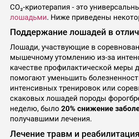
CO₂-криотерапия - это универсаль
лошадьми
. Ниже приведены некото
Поддержание лошадей в отли
Лошади, участвующие в соревнован
мышечному утомлению из-за интенс
качестве профилактической меры 
помогают уменьшить болезненность
интенсивных тренировок или соревн
скаковых лошадей породы форогбред,
неделю, было
20% снижение забол
получавшими лечения.
Лечение травм и реабилитаци