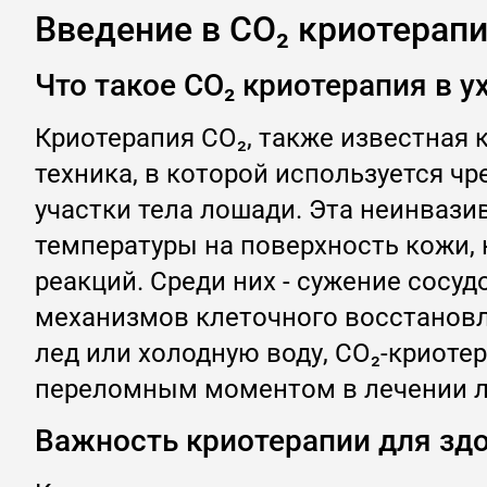
Введение в CO₂ криотерап
Что такое CO₂ криотерапия в 
Криотерапия CO₂, также известная 
техника, в которой используется ч
участки тела лошади. Эта неинвази
температуры на поверхность кожи, 
реакций. Среди них - сужение сосу
механизмов клеточного восстановл
лед или холодную воду, CO₂-криоте
переломным моментом в лечении 
Важность криотерапии для зд