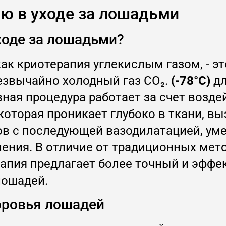
ию в уходе за лошадьми
уходе за лошадьми?
как криотерапия углекислым газом, - э
резвычайно холодный газ CO₂.
(-78°C)
дл
вная процедура работает за счет возд
которая проникает глубоко в ткани, в
дов с последующей вазодилатацией, у
ения. В отличие от традиционных мет
рапия предлагает более точный и эффек
лошадей.
оровья лошадей