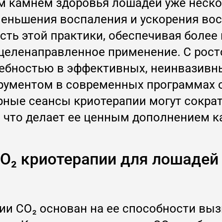
м камнем здоровья лошадей уже неско
меньшения воспаления и ускорения во
ь этой практики, обеспечивая более 
 целенаправленное применение. С рост
ебностью в эффективных, неинвазивны
рументом в современных программах 
рные сеансы криотерапии могут сокра
 что делает ее ценным дополнением ка
CO₂ криотерапии для лошадей
ии CO₂ основан на ее способности вы