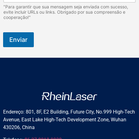
s
"Para garantir que sua mensagem seja enviada com sucesso,
t
evite incluir URLs ou links. Obrigado por sua compreensão e
e
cooperação!"
Enviar
Endereço: 801, 8F, E2 Building, Future City, No.999 High-Tech
Avenue, East Lake High-Tech Development Zone, Wuhan
430206, China