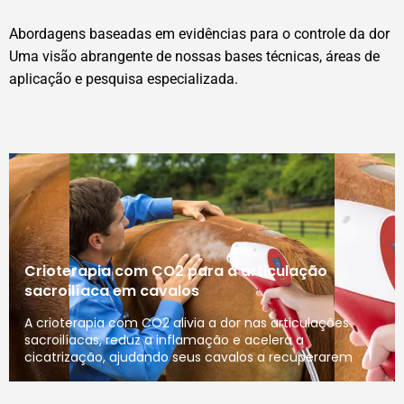
Abordagens baseadas em evidências para o controle da dor
Uma visão abrangente de nossas bases técnicas, áreas de
aplicação e pesquisa especializada.
Crioterapia com CO2 para a articulação
sacroilíaca em cavalos
A crioterapia com CO2 alivia a dor nas articulações
sacroilíacas, reduz a inflamação e acelera a
cicatrização, ajudando seus cavalos a recuperarem