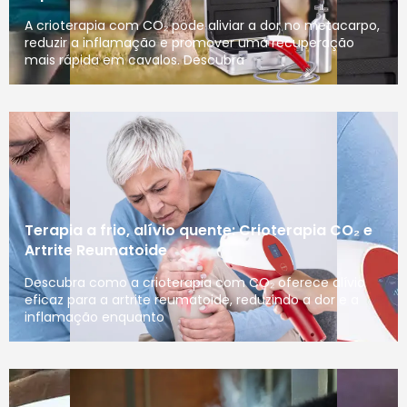
A crioterapia com CO₂ pode aliviar a dor no metacarpo,
reduzir a inflamação e promover uma recuperação
mais rápida em cavalos. Descubra
Terapia a frio, alívio quente: Crioterapia CO₂ e
Artrite Reumatoide
Descubra como a crioterapia com CO₂ oferece alívio
eficaz para a artrite reumatoide, reduzindo a dor e a
inflamação enquanto