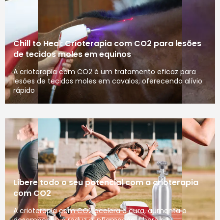
Chill to Heal: Crioterapia com CO2 para lesões
de tecidos moles em equinos
A crioterapia com CO2 é um tratamento eficaz para
lesões de tecidos moles em cavalos, oferecendo alívio
rápido
Libere todo o seu potencial com a crioterapia
com CO2
A crioterapia com CO2 acelera a cura, aumenta o
desempenho e reduz a inflamação. Libere seu