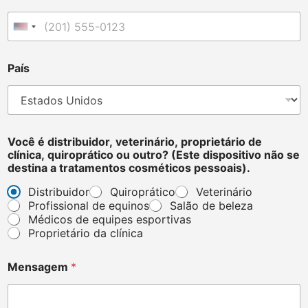
United States +1
País
*
Você é distribuidor, veterinário, proprietário de
t
clínica, quiroprático ou outro? (Este dispositivo não se
r
destina a tratamentos cosméticos pessoais).
e
a
Distribuidor
Quiroprático
Veterinário
t
Profissional de equinos
Salão de beleza
m
Médicos de equipes esportivas
e
Proprietário da clínica
n
t
s
Mensagem
*
.
(
E