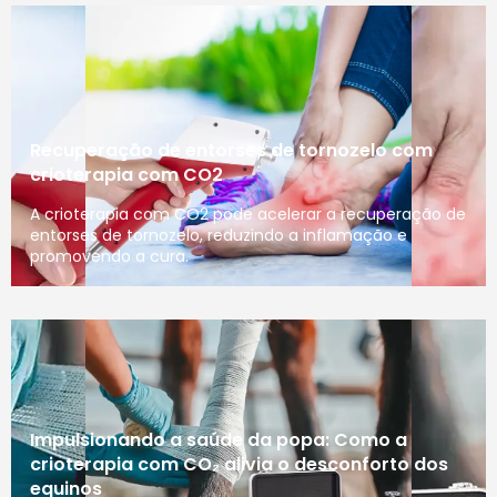
Recuperação de entorses de tornozelo com
crioterapia com CO2
A crioterapia com CO2 pode acelerar a recuperação de
entorses de tornozelo, reduzindo a inflamação e
promovendo a cura.
Impulsionando a saúde da popa: Como a
crioterapia com CO₂ alivia o desconforto dos
equinos