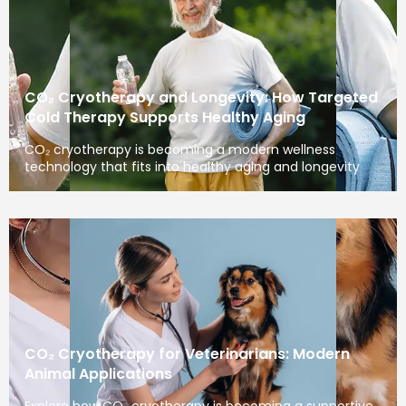
CO₂ Cryotherapy and Longevity: How Targeted
Cold Therapy Supports Healthy Aging
CO₂ cryotherapy is becoming a modern wellness
technology that fits into healthy aging and longevity
CO₂ Cryotherapy for Veterinarians: Modern
Animal Applications
Explore how CO₂ cryotherapy is becoming a supportive