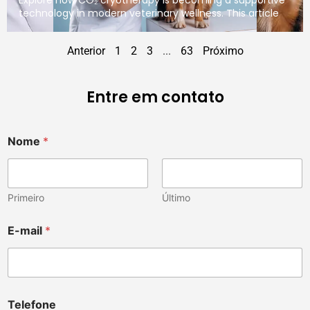
technology in modern veterinary wellness. This article
Anterior
1
2
3
...
63
Próximo
Entre em contato
Nome
*
Primeiro
Último
n
E-mail
*
o
t
E
-
m
a
Telefone