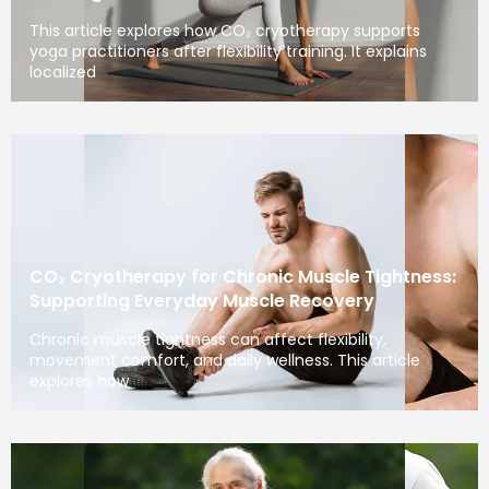
This article explores how CO₂ cryotherapy supports
yoga practitioners after flexibility training. It explains
localized
CO₂ Cryotherapy for Chronic Muscle Tightness:
Supporting Everyday Muscle Recovery
Chronic muscle tightness can affect flexibility,
movement comfort, and daily wellness. This article
explores how