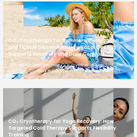
CO₂ Cryotherapy for Summer Inflammation
and Muscle Discomfort: How Local Cooling
Supports Recovery and Daily Comfort
This article explains how CO₂ cryotherapy and localized
cold therapy may support summer muscle comfort
CO₂ Cryotherapy for Yoga Recovery: How
Targeted Cold Therapy Supports Flexibility
Training