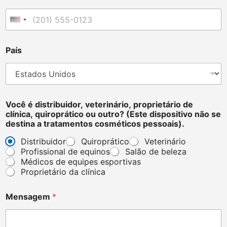
i
l
n
United States +1
o
t
País
Você é distribuidor, veterinário, proprietário de
clínica, quiroprático ou outro? (Este dispositivo não se
destina a tratamentos cosméticos pessoais).
Distribuidor
Quiroprático
Veterinário
Profissional de equinos
Salão de beleza
Médicos de equipes esportivas
Proprietário da clínica
Mensagem
*