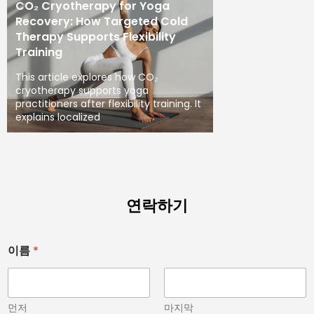
CO₂ Cryotherapy for Yoga
Recovery: How Targeted Cold
Therapy Supports Flexibility
Training
This article explores how CO₂
cryotherapy supports yoga
practitioners after flexibility training. It
explains localized
연락하기
이름
*
먼저
마지막