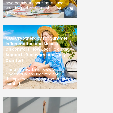
cryotherapy supports artists and
creative professionals who spend long
hours
CO₂ Cryotherapy for Summer
Inflammation and Muscle
Discomfort: How Local Cooling
Supports Recovery and Daily
Comfort
This article explains how CO₂
cryotherapy and localized cold
therapy may support summer muscle
comfort