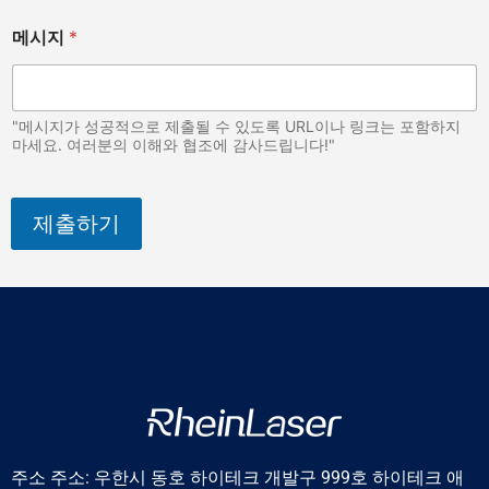
i
메시지
*
s
메
시
지
카
"메시지가 성공적으로 제출될 수 있도록 URL이나 링크는 포함하지
이
마세요. 여러분의 이해와 협조에 감사드립니다!"
로
프
랙
제출하기
터
주소 주소: 우한시 동호 하이테크 개발구 999호 하이테크 애