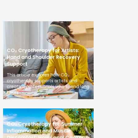
CO₂ Cryotherapy for Artists:
Hand and Shoulder Recovery
Support
This article explores how CO₂
cryotherapy supports artists and
creative professionals who spend long
hours
CO₂ Cryotherapy for Summer
Inflammation and Muscle
Discomfort: How Local Cooling