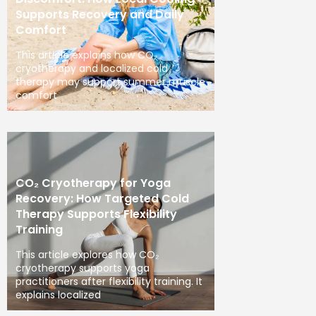
Supports Recovery and Daily
Comfort
This article explains how CO₂
cryotherapy and localized cold
therapy may support summer muscle
comfort
CO₂ Cryotherapy for Yoga
Recovery: How Targeted Cold
Therapy Supports Flexibility
Training
This article explores how CO₂
cryotherapy supports yoga
practitioners after flexibility training. It
explains localized