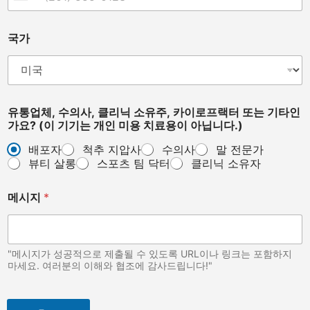
United States +1
국가
개
유통업체, 수의사, 클리닉 소유주, 카이로프랙터 또는 기타인
인
가요? (이 기기는 개인 미용 치료용이 아닙니다.)
(
이
배포자
척추 지압사
수의사
말 전문가
M
뷰티 살롱
스포츠 팀 닥터
클리닉 소유자
e
s
s
메시지
*
a
g
e
"메시지가 성공적으로 제출될 수 있도록 URL이나 링크는 포함하지
마세요. 여러분의 이해와 협조에 감사드립니다!"